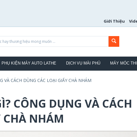
Giới Thiệu
Vid
PHỤ KIỆN MÁY AUTO LATHE
DỊCH VỤ MÀI PHỦ
MÁY MÓC THI
G VÀ CÁCH DÙNG CÁC LOẠI GIẤY CHÀ NHÁM
GÌ? CÔNG DỤNG VÀ CÁCH
Y CHÀ NHÁM