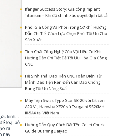
Ifanger Success Story: Gia công Implant
Titanium – Khi độ chính xác quyết định tất cả
Phôi Gia Công Và Phoi Trong Cơ Khí: Hướng
Dẫn Chi Tiết Cách Lựa Chọn Phôi Tối Ưu Cho
Sản Xuất
Tính Chất Công Nghệ Của Vật Liệu Cơ Khí:
Hướng Dẫn Chi Tiết Để Tối Ưu Hóa Gia Công
CNC
Hệ Sinh Thái Dao Tiện CNC Toàn Diện: Từ
Mảnh Dao Tiện Ren Đến Cán Dao Chống
Rung Tối Ưu Năng Suất
Máy Tiện Swiss Type Star SB-20 với Citizen
A20-VII, Hanwha XE20 và Tsugami SS20MH-
III-5AX tại Việt Nam
hựa, kính…
để loại bỏ
Hướng Dẫn Quy Cách Đặt Tên Collet Chuck
ạo ra
Guide Bushing Daiyac
n nay