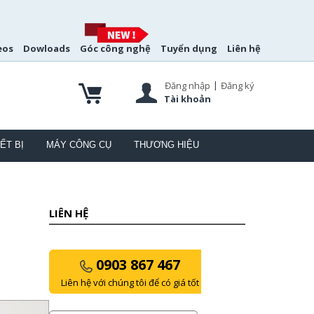
eos
Dowloads
Góc công nghệ
Tuyển dụng
Liên hệ
|
Đăng nhập
Đăng ký
Tài khoản
ẾT BỊ
MÁY CÔNG CỤ
THƯƠNG HIỆU
LIÊN HỆ
0903 867 467
Liên hệ với chúng tôi để có giá tốt