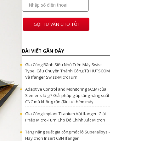
GỌI TƯ VẤN CHO TÔI
BÀI VIẾT GẦN ĐÂY
Gia Công Rãnh Siêu Nhỏ Trên Máy Swiss-
Type: Câu Chuyện Thành Công Từ HUTSCOM
Và Ifanger Swiss-MicroTurn
Adaptive Control and Monitoring (ACM) của
Siemens là gì? Giải pháp giúp tăng năng suất
CNC mà không cần đầu tư thêm máy
Gia Công Implant Titanium Với Ifanger: Giải
Pháp Micro-Turn Cho Độ Chính Xác Micron
Tăng năng suất gia công móc lỗ Superalloys -
Hãy chọn Insert CBN Ifanger