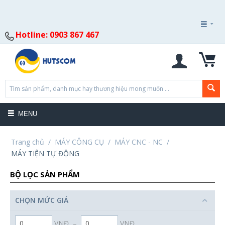
Hotline: 0903 867 467
MENU
Trang chủ
/
MÁY CÔNG CỤ
/
MÁY CNC - NC
/
MÁY TIỆN TỰ ĐỘNG
BỘ LỌC SẢN PHẨM
CHỌN MỨC GIÁ
VNĐ
–
VNĐ