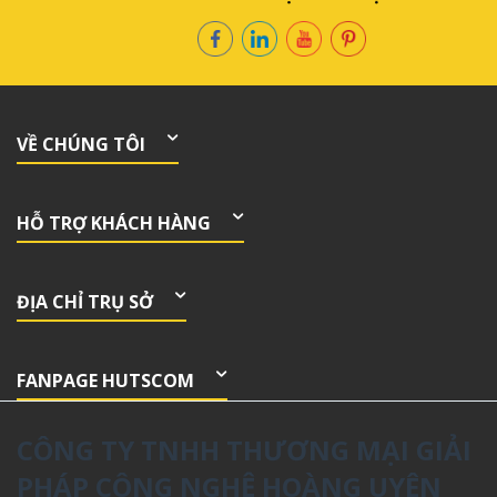
VỀ CHÚNG TÔI
HỖ TRỢ KHÁCH HÀNG
ĐỊA CHỈ TRỤ SỞ
FANPAGE HUTSCOM
CÔNG TY TNHH THƯƠNG MẠI GIẢI
PHÁP CÔNG NGHỆ HOÀNG UYÊN