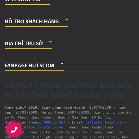
HỖ TRỢ KHÁCH HÀNG
ĐỊA CHỈ TRỤ SỞ
FANPAGE HUTSCOM
CÔNG TY TNHH THƯƠNG MẠI GIẢI
PHÁP CÔNG NGHỆ HOÀNG UYÊN
Copyright® 2018. Giấy phép kinh doanh: 0307760339
- ngày 
cấp: 27/03/2009. Mã số thuế: 0307760339. Địa chỉ: phòng G7, 
số 06 Phùng Khắc Khoan, phường Sài Gòn, TP.Hồ Chí 
Minh. Điện thoại: 
0903867467
 - Email: 
sales@hutscom.vn
 - 
Website: 
https://hutscom.vn
. Hoàng Uyên Technology 
Solutions Commerce Co., Ltd là công ty chuyên phân phối, 
mua bán linh kiện, phụ kiện dụng cụ cơ khí chính xác, bán 