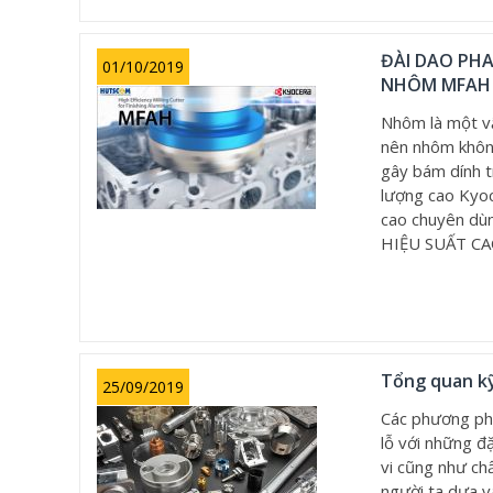
ĐÀI DAO PHA
01/10/2019
NHÔM MFAH
Nhôm là một vậ
nên nhôm không
gây bám dính tr
lượng cao Kyoc
cao chuyên dù
HIỆU SUẤT C
Tổng quan kỹ
25/09/2019
Các phương phá
lỗ với những 
vi cũng như ch
người ta dựa và