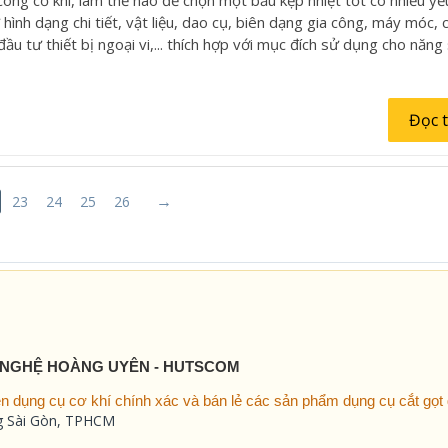
hình dạng chi tiết, vật liệu, dao cụ, biên dạng gia công, máy móc, c
u tư thiết bị ngoại vi,... thích hợp với mục đích sử dụng cho năng
Đọc 
23
24
25
26
 NGHỆ HOÀNG UYÊN - HUTSCOM
 dụng cụ cơ khí chính xác và bán lẻ các sản phẩm dụng cụ cắt gọt g
ng Sài Gòn, TPHCM