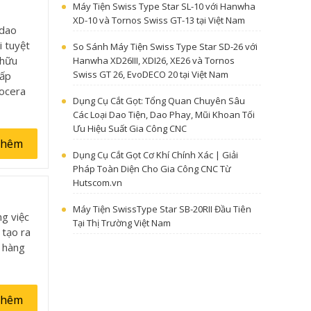
Máy Tiện Swiss Type Star SL-10 với Hanwha
XD-10 và Tornos Swiss GT-13 tại Việt Nam
 dao
i tuyệt
So Sánh Máy Tiện Swiss Type Star SD-26 với
 hữu
Hanwha XD26III, XDI26, XE26 và Tornos
Swiss GT 26, EvoDECO 20 tại Việt Nam
hấp
yocera
Dụng Cụ Cắt Gọt: Tổng Quan Chuyên Sâu
Các Loại Dao Tiện, Dao Phay, Mũi Khoan Tối
Ưu Hiệu Suất Gia Công CNC
thêm
Dụng Cụ Cắt Gọt Cơ Khí Chính Xác | Giải
Pháp Toàn Diện Cho Gia Công CNC Từ
Hutscom.vn
Máy Tiện SwissType Star SB-20RII Đầu Tiên
ng việc
Tại Thị Trường Việt Nam
 tạo ra
h hàng
thêm