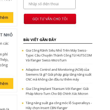
thêm
GỌI TƯ VẤN CHO TÔI
ẾT NHỎ
BÀI VIẾT GẦN ĐÂY
ện các
Gia Công Rãnh Siêu Nhỏ Trên Máy Swiss-
i phí
Type: Câu Chuyện Thành Công Từ HUTSCOM
 Thép,
Và Ifanger Swiss-MicroTurn
 công
Adaptive Control and Monitoring (ACM) của
Siemens là gì? Giải pháp giúp tăng năng suất
CNC mà không cần đầu tư thêm máy
thêm
Gia Công Implant Titanium Với Ifanger: Giải
Pháp Micro-Turn Cho Độ Chính Xác Micron
Tăng năng suất gia công móc lỗ Superalloys -
Hãy chọn Insert CBN Ifanger
nh là