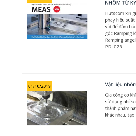
NHÔM TỪ K
Hutscom xin g
phay hiệu suất
vời để đảm bảo
góc Ramping lớ
Ramping angel 
PDL025
Vật liệu nhôm
01/10/2019
Gia công cơ kh
sử dụng nhiều 
thành phẩm hay
khác nhau, tạo