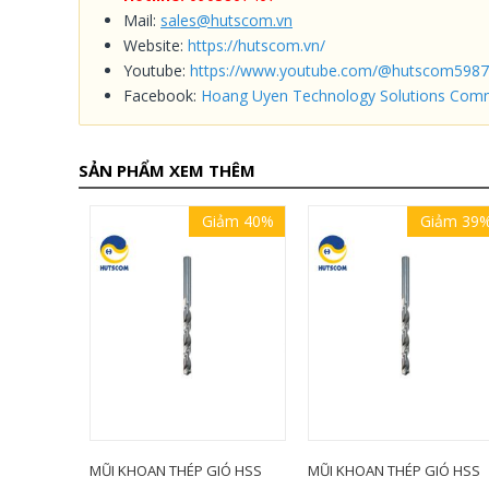
Mail:
sales@hutscom.vn
Website:
https://hutscom.vn/
Youtube:
https://www.youtube.com/@hutscom5987
Facebook:
Hoang Uyen Technology Solutions Comm
SẢN PHẨM XEM THÊM
iảm 45%
Giảm 40%
Giảm 39
IÓ HSS
MŨI KHOAN THÉP GIÓ HSS
MŨI KHOAN THÉP GIÓ HSS