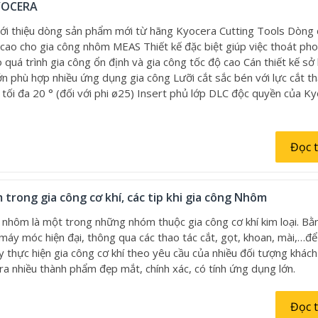
YOCERA
iới thiệu dòng sản phẩm mới từ hãng Kyocera Cutting Tools Dòng
 cao cho gia công nhôm MEAS Thiết kế đặc biệt giúp việc thoát pho
 quá trình gia công ổn định và gia công tốc độ cao Cán thiết kế sở
n phù hợp nhiều ứng dụng gia công Lưỡi cắt sắc bén với lực cắt t
tối đa 20 ° (đối với phi ø25) Insert phủ lớp DLC độc quyền của K
Đọc 
 trong gia công cơ khí, các tip khi gia công Nhôm
í nhôm là một trong những nhóm thuộc gia công cơ khí kim loại. Bằ
máy móc hiện đại, thông qua các thao tác cắt, gọt, khoan, mài,…để
 thực hiện gia công cơ khí theo yêu cầu của nhiều đối tượng khác
 ra nhiều thành phẩm đẹp mắt, chính xác, có tính ứng dụng lớn.
Đọc 