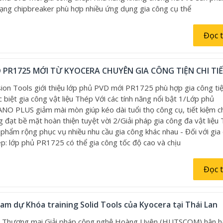
dạng chipbreaker phù hợp nhiều ứng dụng gia công cụ thể
Đọc 
 PR1725 MỚI TỪ KYOCERA CHUYÊN GIA CÔNG TIỆN CHI TI
ion Tools giới thiệu lớp phủ PVD mới PR1725 phù hợp gia công ti
ặc biệt gia công vật liệu Thép Với các tính năng nổi bật 1/Lớp phủ
 PLUS giảm mài mòn giúp kéo dài tuổi thọ công cụ, tiết kiệm ch
ng đạt bề mặt hoàn thiện tuyệt vời 2/Giải pháp gia công đa vật liệu
 phẩm rộng phục vụ nhiều nhu cầu gia công khác nhau - Đối với gia
hép: lớp phủ PR1725 có thể gia công tốc độ cao và chịu
Đọc 
 dự Khóa training Solid Tools của Kyocera tại Thái Lan
Thương mại Giải pháp công nghệ Hoàng Uyên (HUTSCOM) hân hạ