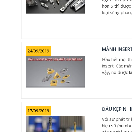
hơn 5 thì được
loại súng pháo,
MẢNH INSER
24/09/2019
Hầu hết mọi th
insert. Các mản
vậy, nó được là
ĐẦU KẸP NHI
17/09/2019
Với sư phát tr
hiệu số (numbe
công nghệ gia 