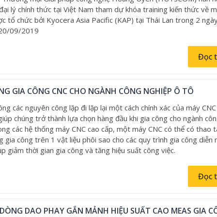
đại lý chính thức tại Việt Nam tham dự khóa training kiến thức về 
ợc tổ chức bởi Kyocera Asia Pacific (KAP) tại Thái Lan trong 2 ngà
 20/09/2019
Đọc 
NG GIA CÔNG CNC CHO NGÀNH CÔNG NGHIỆP Ô TÔ
ông các nguyên công lặp đi lặp lại một cách chính xác của máy CNC
giúp chúng trở thành lựa chọn hàng đầu khi gia công cho ngành cô
rong các hệ thống máy CNC cao cấp, một máy CNC có thể có thao 
 gia công trên 1 vật liệu phôi sao cho các quy trình gia công diễn 
úp giảm thời gian gia công và tăng hiệu suất công việc.
Đọc 
 DÒNG DAO PHAY GẮN MẢNH HIỆU SUẤT CAO MEAS GIA 