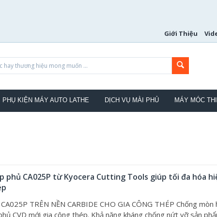
Giới Thiệu
Vid
PHỤ KIỆN MÁY AUTO LATHE
DỊCH VỤ MÀI PHỦ
MÁY MÓC THI
p phủ CA025P từ Kyocera Cutting Tools giúp tối đa hóa hi
ép
CA025P TRÊN NỀN CARBIDE CHO GIA CÔNG THÉP Chống mòn h
 phủ CVD mới gia công thép. Khả năng kháng chống nứt vỡ sản ph