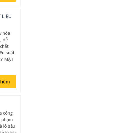
 LIỆU
xy hóa
, dễ
 chất
ệu suất
HAY MẶT
thêm
ia công
g phạm
à lỗ sâu
tỷ lệ lớn