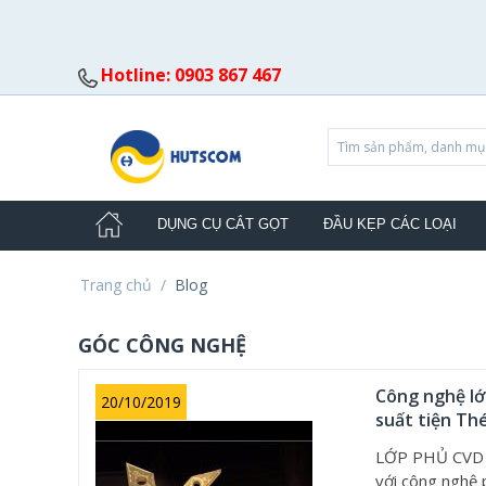
Hotline: 0903 867 467
DỤNG CỤ CẮT GỌT
ĐẦU KẸP CÁC LOẠI
Trang chủ
/
Blog
GÓC CÔNG NGHỆ
Công nghệ lớ
20/10/2019
suất tiện Th
LỚP PHỦ CVD 
với công nghệ