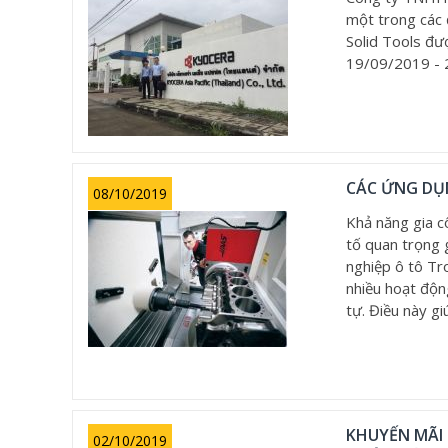
một trong các 
Solid Tools đư
19/09/2019 -
CÁC ỨNG DỤ
08/10/2019
Khả năng gia c
tố quan trọng 
nghiệp ô tô T
nhiều hoạt động
tự. Điều này gi
KHUYẾN MÃI
02/10/2019