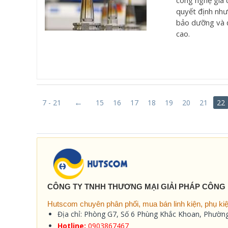
quyết định như 
bảo dưỡng và đầ
cao.
7 - 21
15
16
17
18
19
20
21
22
CÔNG TY TNHH THƯƠNG MẠI GIẢI PHÁP CÔNG
Hutscom chuyên phân phối, mua bán linh kiện, phụ kiện
Địa chỉ: Phòng G7, Số 6 Phùng Khắc Khoan, Phườ
Hotline:
0903867467