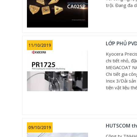
trội. Đang đa 
LỚP PHỦ PVD
11/10/2019
Kyocera Precis
chi tiết nhỏ, đ
MEGACOAT NANO
Chi tiết gia cô
Inox 3/Dải sản
tiện vật liệu t
HUTSCOM tham
09/10/2019
Công ty TNHH 