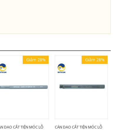
Giảm 28%
Giảm 28%
N DAO CẮT TIỆN MÓC LỖ
CÁN DAO CẮT TIỆN MÓC LỖ
MŨI KHOA