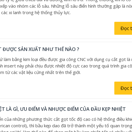
 xếp vào nhóm các lỗ sâu. Những lỗ sâu điển hình thường gặp là nò
 các xi lanh trong hệ thống thủy lực.
Đọc 
T ĐƯỢC SẢN XUẤT NHƯ THẾ NÀO ?
ứ làm bằng kim loại đều được gia công CNC với dụng cụ cắt gọt l
h insert này phải chịu được nhiệt độ cực cao trong quá trình gia cô
m từ các vật liệu cứng nhất trên thế giới.
Đọc 
ỆT LÀ GÌ, ƯU ĐIỂM VÀ NHƯỢC ĐIỂM CỦA ĐẦU KẸP NHIỆT
iển của những phương thức cắt gọt tốc độ cao có hệ thống điều khi
rican control), thì bầu kẹp dao đã trở thành một yếu tố quan trọn
công cơ khí, làm thế nào để chọn một bầu kẹp nhiệt tốt có nhiều yế