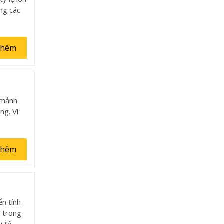
ng các
thêm
à mảnh
ng. Vì
thêm
ển tính
g trong
u tố