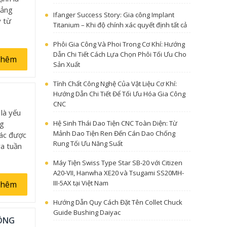
mảng
Ifanger Success Story: Gia công Implant
y từ
Titanium – Khi độ chính xác quyết định tất cả
Phôi Gia Công Và Phoi Trong Cơ Khí: Hướng
Dẫn Chi Tiết Cách Lựa Chọn Phôi Tối Ưu Cho
thêm
Sản Xuất
Tính Chất Công Nghệ Của Vật Liệu Cơ Khí:
Hướng Dẫn Chi Tiết Để Tối Ưu Hóa Gia Công
CNC
 là yếu
ng
Hệ Sinh Thái Dao Tiện CNC Toàn Diện: Từ
Mảnh Dao Tiện Ren Đến Cán Dao Chống
tác được
Rung Tối Ưu Năng Suất
ra tuần
Máy Tiện Swiss Type Star SB-20 với Citizen
A20-VII, Hanwha XE20 và Tsugami SS20MH-
III-5AX tại Việt Nam
thêm
Hướng Dẫn Quy Cách Đặt Tên Collet Chuck
Guide Bushing Daiyac
CÔNG