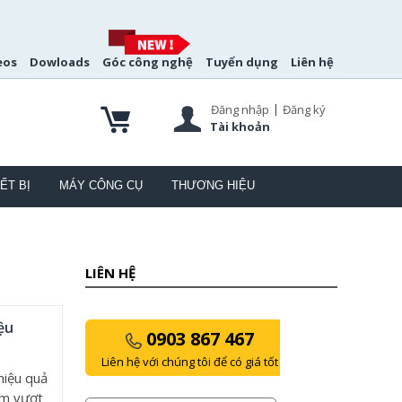
eos
Dowloads
Góc công nghệ
Tuyển dụng
Liên hệ
|
Đăng nhập
Đăng ký
Tài khoản
ẾT BỊ
MÁY CÔNG CỤ
THƯƠNG HIỆU
LIÊN HỆ
ệu
0903 867 467
Liên hệ với chúng tôi để có giá tốt
iệu quả
ẩm vượt