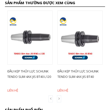
SẢN PHẨM THƯỜNG ĐƯỢC XEM CÙNG
THỦY LỰC SCHUNK
ĐẦU KẸP THỦY LỰC SCHUNK
ĐẦU KẸP THỦY L
M 4AX JIS BT40 L120
TENDO SLIM 4AX JIS BT40
TENDO SLIM 4AX 
LIÊN HỆ
LIÊN HỆ
SẢN PHẨM PHỔ BIẾN