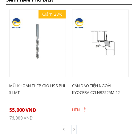
Giảm 28%
AN THÉP GIÓ HSS PHI
CÁN DAO TIỆN NGOÀI
MẢNH DAO TIỆN
KYOCERA CCLNR2525M-12
ĐỘ 2 MẶT KYO
DNMG150404PQ
VNĐ
LIÊN HỆ
LIÊN HỆ
VNĐ