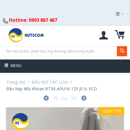
Hotline: 0903 867 467
MENU
Trang chủ
/
ĐẦU KẸP CÁC LOẠI
/
Đầu Kẹp Mũi Khoan BT30-APU16-125 JE-IL ECO
79
của
159
Giảm 15%