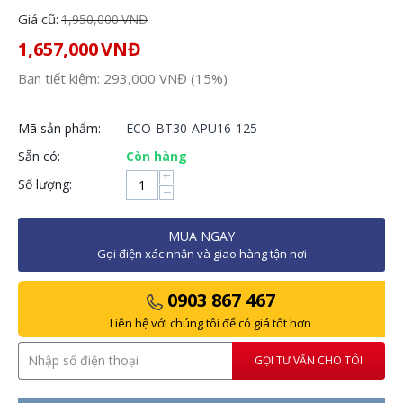
Giá cũ:
1,950,000
VNĐ
1,657,000
VNĐ
Bạn tiết kiệm:
293,000
VNĐ
(
15
%)
Mã sản phẩm:
ECO-BT30-APU16-125
Sẵn có:
Còn hàng
+
Số lượng:
−
MUA NGAY
Gọi điện xác nhận và giao hàng tận nơi
0903 867 467
Liên hệ với chúng tôi để có giá tốt hơn
GỌI TƯ VẤN CHO TÔI