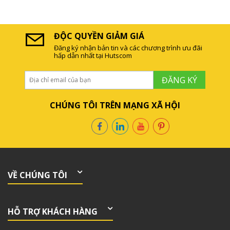
ĐỘC QUYỀN GIẢM GIÁ
Đăng ký nhận bản tin và các chương trình ưu đãi
hấp dẫn nhất tại Hutscom
ĐĂNG KÝ
CHÚNG TÔI TRÊN MẠNG XÃ HỘI
VỀ CHÚNG TÔI
HỖ TRỢ KHÁCH HÀNG