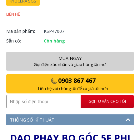
KYOCERA SGS
LIÊN HỆ
Mã sản phẩm:
KSP47007
Sẵn có:
Còn hàng
MUA NGAY
Gọi điện xác nhận và giao hàng tận nơi
0903 867 467
Liên hệ với chúng tôi để có giá tốt hơn
GỌI TƯ VẤN CHO TÔI
THÔNG SỐ KĨ THUẬT
DAO PHAY BO GÓC 5F PHI