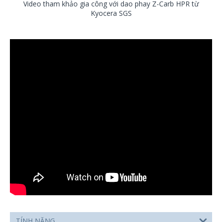
Video tham khảo gia công với dao phay Z-Carb HPR từ
Kyocera SGS
TÍNH NĂNG