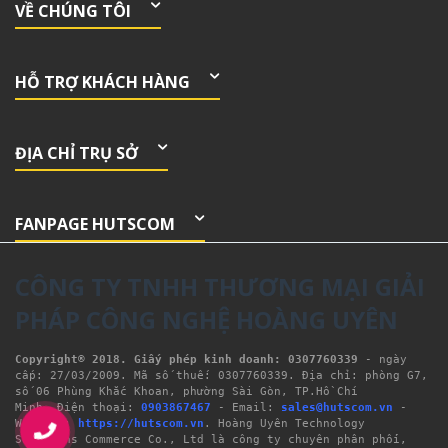
VỀ CHÚNG TÔI
HỖ TRỢ KHÁCH HÀNG
ĐỊA CHỈ TRỤ SỞ
FANPAGE HUTSCOM
CÔNG TY TNHH THƯƠNG MẠI GIẢI
PHÁP CÔNG NGHỆ HOÀNG UYÊN
Copyright® 2018. Giấy phép kinh doanh: 0307760339
- ngày 
cấp: 27/03/2009. Mã số thuế: 0307760339. Địa chỉ: phòng G7, 
số 06 Phùng Khắc Khoan, phường Sài Gòn, TP.Hồ Chí 
Minh. Điện thoại: 
0903867467
 - Email: 
sales@hutscom.vn
 - 
Website: 
https://hutscom.vn
. Hoàng Uyên Technology 
Solutions Commerce Co., Ltd là công ty chuyên phân phối, 