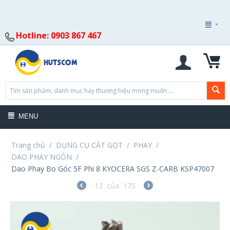
Hotline: 0903 867 467
MENU
Trang chủ
/
DỤNG CỤ CẮT GỌT
/
PHAY
/
DAO PHAY NGÓN
/
Dao Phay Bo Góc 5F Phi 8 KYOCERA SGS Z-CARB KSP47007
13
của
175