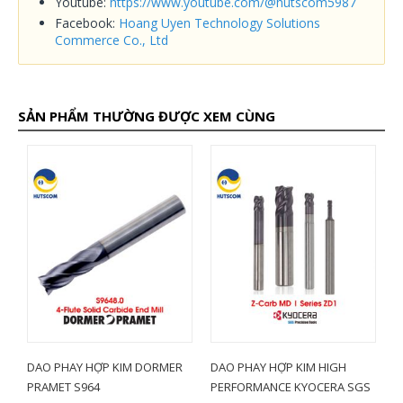
Youtube:
https://www.youtube.com/@hutscom5987
Facebook:
Hoang Uyen Technology Solutions
Commerce Co., Ltd
SẢN PHẨM THƯỜNG ĐƯỢC XEM CÙNG
DAO PHAY HỢP KIM DORMER
DAO PHAY HỢP KIM HIGH
DAO PH
PRAMET S964
PERFORMANCE KYOCERA SGS
PERFO