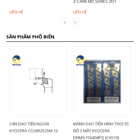
Z-CARB MD SERIES ZD1
Z-CARB
LIÊN HỆ
LIÊN HỆ
LIÊN HỆ
SẢN PHẨM PHỔ BIẾN
CÁN DAO TIỆN NGOÀI
MẢNH DAO TIỆN HÌNH THOI 55
MẢNH
KYOCERA CCLNR2525M-12
ĐỘ 2 MẶT KYOCERA
VCMT
DNMG150404PQ (CA510)