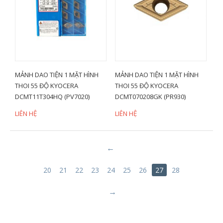
MẢNH DAO TIỆN 1 MẶT HÌNH
MẢNH DAO TIỆN 1 MẶT HÌNH
THOI 55 ĐỘ KYOCERA
THOI 55 ĐỘ KYOCERA
DCMT11T304HQ (PV7020)
DCMT070208GK (PR930)
LIÊN HỆ
LIÊN HỆ
20
21
22
23
24
25
26
27
28