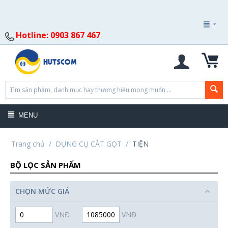
Hotline: 0903 867 467
MENU
Trang chủ
/
DỤNG CỤ CẮT GỌT
/
TIỆN
BỘ LỌC SẢN PHẨM
CHỌN MỨC GIÁ
VNĐ
–
VNĐ