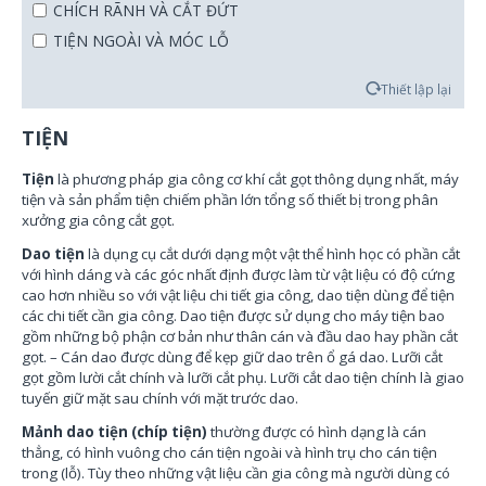
CHÍCH RÃNH VÀ CẮT ĐỨT
TIỆN NGOÀI VÀ MÓC LỖ
Thiết lập lại
TIỆN
Tiện
là phương pháp gia công cơ khí cắt gọt thông dụng nhất, máy
tiện và sản phẩm tiện chiếm phần lớn tổng số thiết bị trong phân
xưởng gia công cắt gọt.
Dao tiện
là dụng cụ cắt dưới dạng một vật thể hình học có phần cắt
với hình dáng và các góc nhất định được làm từ vật liệu có độ cứng
cao hơn nhiều so với vật liệu chi tiết gia công, dao tiện dùng để tiện
các chi tiết cần gia công.
Dao tiện được sử dụng cho máy tiện bao
gồm những bộ phận cơ bản như thân cán và đầu dao hay phần cắt
gọt. – Cán dao được dùng để kẹp giữ dao trên ổ gá dao. Lưỡi cắt
gọt gồm lười cắt chính và lưỡi cắt phụ. Lưỡi cắt dao tiện chính là giao
tuyến giữ mặt sau chính với mặt trước dao.
Mảnh dao tiện (chíp tiện)
thường được có hình dạng là cán
thẳng, có hình vuông cho cán tiện ngoài và hình trụ cho cán tiện
trong (lỗ). Tùy theo những vật liệu cần gia công mà người dùng có