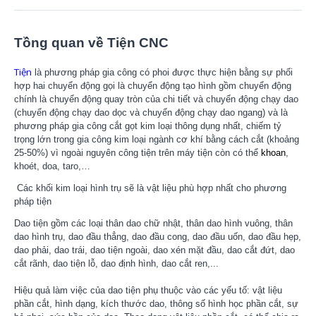
Tồng quan về Tiện CNC
Tiện
là phương pháp gia công có phoi được thực hiện bằng sự phối
hợp hai chuyển động gọi là chuyển động tạo hình gồm chuyển động
chính là chuyển động quay tròn của chi tiết và chuyển động chạy dao
(chuyển động chạy dao dọc và chuyển động chạy dao ngang) và là
phương pháp gia công cắt gọt kim loại thông dụng nhất, chiếm tỷ
trọng lớn trong gia công kim loại ngành cơ khí bằng cách cắt (khoảng
25-50%) vì ngoài nguyên công tiện trên máy tiện còn có thể
khoan
,
khoét, doa, taro,…
Các khối kim loại hình trụ sẽ là vật liệu phù hợp nhất cho phương
pháp tiện
Dao tiện gồm các loại thân dao chữ nhật, thân dao hình vuông, thân
dao hình trụ, dao đầu thẳng, dao đầu cong, dao đầu uốn, dao đầu hẹp,
dao phải, dao trái, dao tiện ngoài, dao xén mặt đầu, dao cắt đứt, dao
cắt rãnh, dao tiện lỗ, dao định hình, dao cắt ren,...
Hiệu quả làm việc của dao tiện phụ thuộc vào các yếu tố: vật liệu
phần cắt, hình dạng, kích thước dao, thông số hình học phần cắt, sự