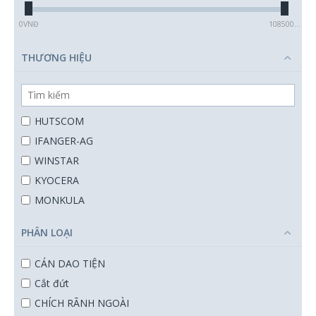
0
VNĐ
1085000
VNĐ
THƯƠNG HIỆU
HUTSCOM
IFANGER-AG
WINSTAR
KYOCERA
MONKULA
LACH DIAMANT
PHÂN LOẠI
ALPS TOOL
DORMER PRAMET
CÁN DAO TIỆN
Cắt đứt
CHÍCH RÃNH NGOÀI