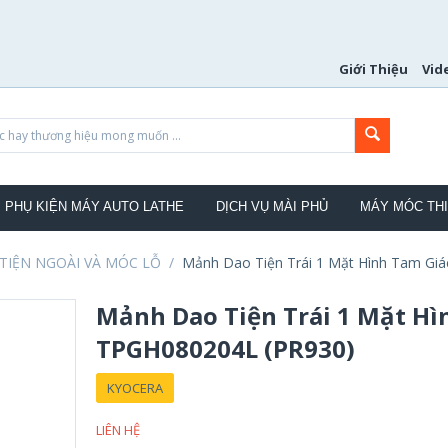
Giới Thiệu
Vid
PHỤ KIỆN MÁY AUTO LATHE
DỊCH VỤ MÀI PHỦ
MÁY MÓC THI
TIỆN NGOÀI VÀ MÓC LỖ
/
Mảnh Dao Tiện Trái 1 Mặt Hình Tam Gi
Mảnh Dao Tiện Trái 1 Mặt Hì
TPGH080204L (PR930)
KYOCERA
LIÊN HỆ