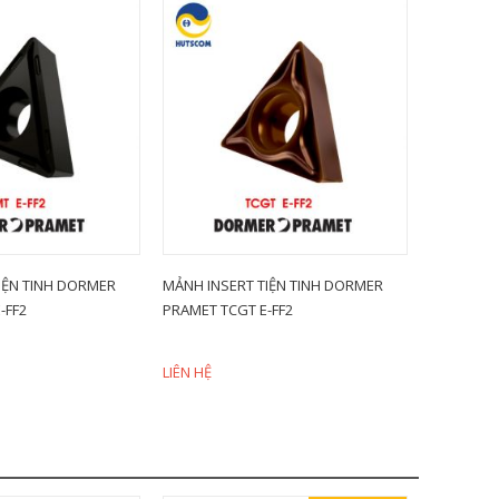
IỆN TINH DORMER
MẢNH INSERT TIỆN TINH DORMER
MẢNH INS
-FF2
PRAMET TCGT E-FF2
PRAMET S
LIÊN HỆ
LIÊN HỆ