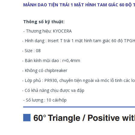
M
Ả
NH DAO TI
Ệ
N TRÁI 1 M
Ặ
T HÌNH TAM GIÁC 60 Đ
Ộ
T
Thông số kỹ thuật:
- Thương hiệu: KYOCERA
- Hình dạng : Insert T trái 1 mặt hình tam giác 60 độ TP
- Size : 08
- Bán kính mũi dao : r=0,4mm
- Không có chipbreaker
- Lớp phủ : PR930, chuyên tiện ngoài và móc lỗ tinh các l
- Có khả năng chịu được va đập
- Số lượng : 10 cái/hộp