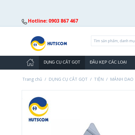
Hotline: 0903 867 467
DỤNG CỤ CẮT GỌT
ĐẦU KẸP CÁC LOẠI
Trang chủ
/
DỤNG CỤ CẮT GỌT
/
TIỆN
/
MẢNH DAO 