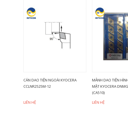
iảm 28%
PHI 5 LMT
CÁN DAO TIỆN NGOÀI KYOCERA
MẢNH DAO TIỆN HÌNH
CCLNR2525M-12
MẶT KYOCERA DNMG
(CA510)
LIÊN HỆ
LIÊN HỆ