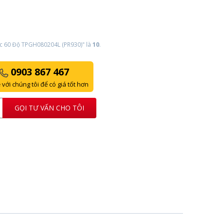
iác 60 Độ TPGH080204L (PR930)" là
10
.
0903 867 467
 với chúng tôi để có giá tốt hơn
GỌI TƯ VẤN CHO TÔI