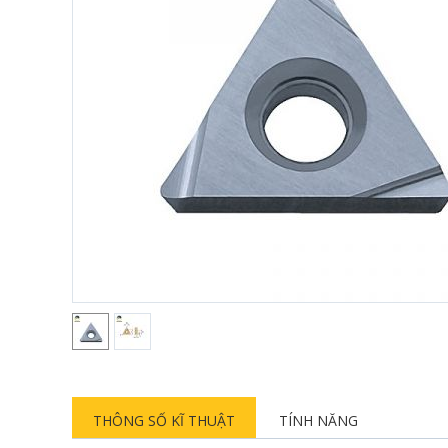
THÔNG SỐ KĨ THUẬT
TÍNH NĂNG