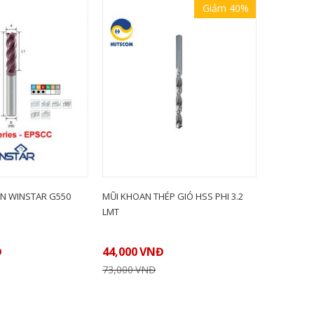
Giảm 40%
N WINSTAR G550
MŨI KHOAN THÉP GIÓ HSS PHI 3.2
CÁN DAO 
LMT
STLPR09-
Đ
44,000
VNĐ
LIÊN HỆ
73,000
VNĐ