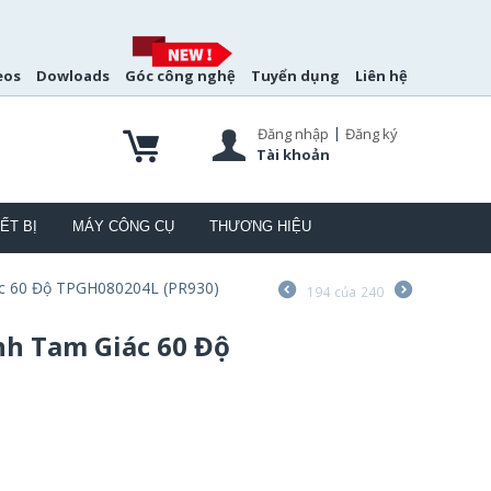
eos
Dowloads
Góc công nghệ
Tuyển dụng
Liên hệ
|
Đăng nhập
Đăng ký
Tài khoản
ẾT BỊ
MÁY CÔNG CỤ
THƯƠNG HIỆU
ác 60 Độ TPGH080204L (PR930)
194
của
240
nh Tam Giác 60 Độ