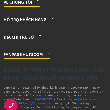
VỀ CHÚNG TÔI
HỖ TRỢ KHÁCH HÀNG
ĐỊA CHỈ TRỤ SỞ
FANPAGE HUTSCOM
CÔNG TY TNHH THƯƠNG MẠI GIẢI
PHÁP CÔNG NGHỆ HOÀNG UYÊN
Copyright® 2018. Giấy phép kinh doanh: 0307760339
- ngày 
cấp: 27/03/2009. Mã số thuế: 0307760339. Địa chỉ: phòng G7, 
số 06 Phùng Khắc Khoan, phường Sài Gòn, TP.Hồ Chí 
Minh. Điện thoại: 
0903867467
 - Email: 
sales@hutscom.vn
 - 
Website: 
https://hutscom.vn
. Hoàng Uyên Technology 
Solutions Commerce Co., Ltd là công ty chuyên phân phối, 