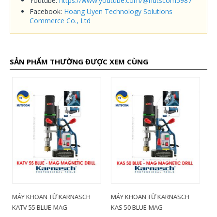
Youtube:
https://www.youtube.com/@hutscom5987
Facebook:
Hoang Uyen Technology Solutions
Commerce Co., Ltd
SẢN PHẨM THƯỜNG ĐƯỢC XEM CÙNG
MÁY KHOAN TỪ KARNASCH
MÁY KHOAN TỪ KARNASCH KA
M
KAS 50 BLUE-MAG
50 BLUE-MAG
K