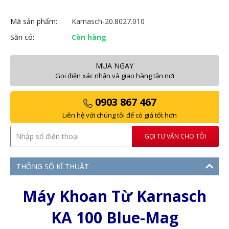
Mã sản phẩm:
Karnasch-20.8027.010
Sẵn có:
Còn hàng
MUA NGAY
Gọi điện xác nhận và giao hàng tận nơi
0903 867 467
Liên hệ với chúng tôi để có giá tốt hơn
GỌI TƯ VẤN CHO TÔI
THÔNG SỐ KĨ THUẬT
Máy Khoan Từ Karnasch
KA 100 Blue-Mag