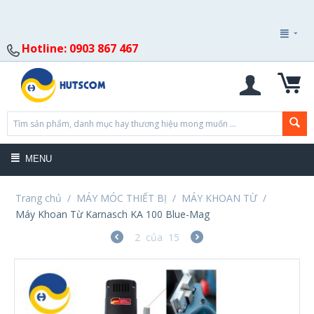
Hotline: 0903 867 467
MENU
Trang chủ
/
MÁY MÓC THIẾT BỊ
/
MÁY KHOAN TỪ
/
Máy Khoan Từ Karnasch KA 100 Blue-Mag
2
của
15