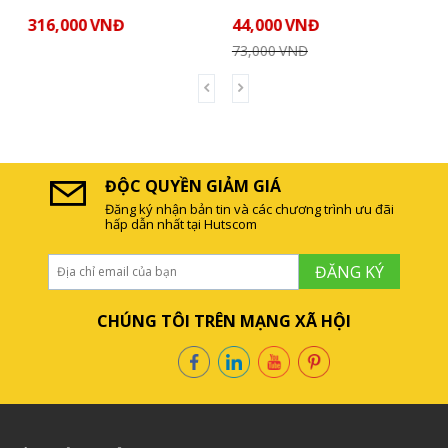
44,000
VNĐ
LIÊN HỆ
73,000
VNĐ
5
ĐỘC QUYỀN GIẢM GIÁ
Đăng ký nhận bản tin và các chương trình ưu đãi
hấp dẫn nhất tại Hutscom
ĐĂNG KÝ
CHÚNG TÔI TRÊN MẠNG XÃ HỘI