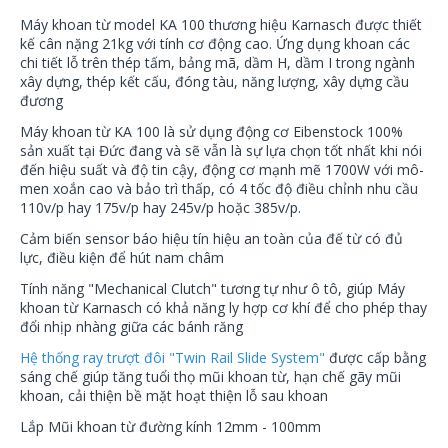
Máy khoan từ model KA 100 thương hiệu Karnasch được thiết
kế cân nặng 21kg với tính cơ động cao. Ứng dụng khoan các
chi tiết lỗ trên thép tấm, bảng mã, dầm H, dầm I trong ngành
xây dựng, thép kết cấu, đóng tàu, năng lượng, xây dựng cầu
đương
Máy khoan từ KA 100 là sử dụng đ
ộng cơ Eibenstock 100%
sản xuất tại Đức đang và sẽ vẫn là sự lựa chọn tốt nhất khi nói
đến hiệu suất và độ tin cậy, động cơ mạnh mẽ 1700W với mô-
men xoắn cao và bảo trì thấp,
có 4 tốc độ điều chỉnh nhu cầu
110v/p hay 175v/p hay 245v/p hoặc 385v/p.
Cảm biến sensor báo hiệu tín hiệu an toàn của đế từ có đủ
lực, điều kiện để hút nam châm
Tính năng "Mechanical Clutch" tương tự như ô tô, giúp Máy
khoan từ Karnasch có khả năng ly hợp cơ khí để cho phép thay
đổi nhịp nhàng giữa các bánh răng
Hệ thống ray trượt đôi "Twin Rail Slide System"
được cấp bằng
sáng chế giúp tăng tuổi thọ mũi khoan từ, hạn chế gãy mũi
khoan, cải thiện bề mặt hoạt thiện lỗ sau khoan
Lắp Mũi khoan từ đường kính 12mm - 100mm