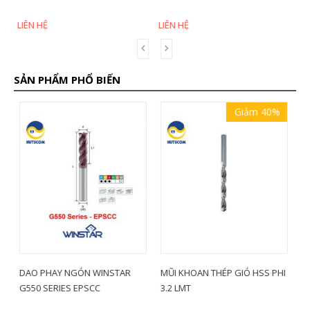
LIÊN HỆ
LIÊN HỆ
L
SẢN PHẨM PHỔ BIẾN
Giảm 40%
MŨI KHOAN THÉP GIÓ HSS PHI
CÁN DAO MÓC LỖ KYOCERA
M
3.2 LMT
A10L-STLPR09-12AE
3