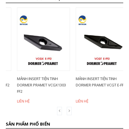
MẢNH INSERT TIỆN TINH
MẢNH INSERT TIỆN TINH
M
2
DORMER PRAMET VCGX1303
DORMER PRAMET VCGT E-FF2
D
FF2
LIÊN HỆ
LIÊN HỆ
L
SẢN PHẨM PHỔ BIẾN