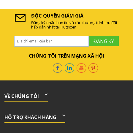
ĐỘC QUYỀN GIẢM GIÁ
Đăng ký nhận bản tin và các chương trình ưu đãi
hấp dẫn nhất tại Hutscom
ĐĂNG KÝ
CHÚNG TÔI TRÊN MẠNG XÃ HỘI
VỀ CHÚNG TÔI
HỖ TRỢ KHÁCH HÀNG