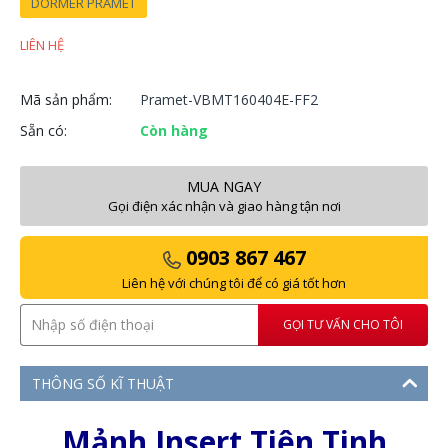
DORMER PRAMET
LIÊN HỆ
Mã sản phẩm:
Pramet-VBMT160404E-FF2
Sẵn có:
Còn hàng
MUA NGAY
Gọi điện xác nhận và giao hàng tận nơi
0903 867 467
Liên hệ với chúng tôi để có giá tốt hơn
GỌI TƯ VẤN CHO TÔI
THÔNG SỐ KĨ THUẬT
Mảnh Insert Tiện Tinh