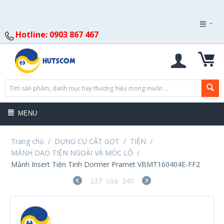
Hotline: 0903 867 467
MENU
Trang chủ
/
DỤNG CỤ CẮT GỌT
/
TIỆN
/
MẢNH DAO TIỆN NGOÀI VÀ MÓC LỖ
/
Mảnh Insert Tiện Tinh Dormer Pramet VBMT160404E-FF2
237
của
240