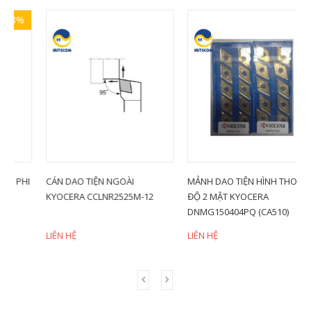
HI
CÁN DAO TIỆN NGOÀI
MẢNH DAO TIỆN HÌNH THOI 55
M
KYOCERA CCLNR2525M-12
ĐỘ 2 MẶT KYOCERA
V
DNMG150404PQ (CA510)
LIÊN HỆ
LIÊN HỆ
L