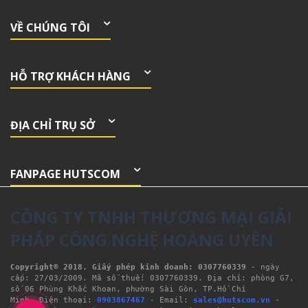
VỀ CHÚNG TÔI
HỖ TRỢ KHÁCH HÀNG
ĐỊA CHỈ TRỤ SỞ
FANPAGE HUTSCOM
CÔNG TY TNHH THƯƠNG MẠI GIẢI
PHÁP CÔNG NGHỆ HOÀNG UYÊN
Copyright® 2018. Giấy phép kinh doanh: 0307760339
- ngày 
cấp: 27/03/2009. Mã số thuế: 0307760339. Địa chỉ: phòng G7, 
số 06 Phùng Khắc Khoan, phường Sài Gòn, TP.Hồ Chí 
Minh. Điện thoại: 
0903867467
 - Email: 
sales@hutscom.vn
 - 