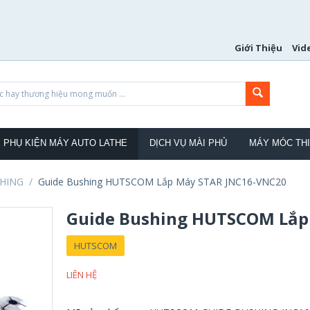
Giới Thiệu
Vid
PHỤ KIỆN MÁY AUTO LATHE
DỊCH VỤ MÀI PHỦ
MÁY MÓC THI
SHING
/
Guide Bushing HUTSCOM Lắp Máy STAR JNC16-VNC20
Guide Bushing HUTSCOM Lắp
HUTSCOM
LIÊN HỆ