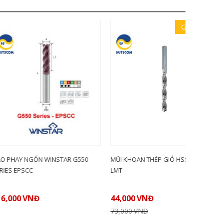
Giảm 40%
N WINSTAR G550
MŨI KHOAN THÉP GIÓ HSS PHI 3.2
CÁN DAO 
LMT
STLPR09-
Đ
44,000
VNĐ
LIÊN HỆ
73,000
VNĐ