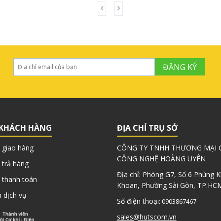
ĐĂNG KÝ
 KHÁCH HÀNG
ĐỊA CHỈ TRỤ SỞ
 giao hàng
CÔNG TY TNHH THƯƠNG MẠI G
CÔNG NGHỆ HOÀNG UYÊN
 trả hàng
Địa chỉ: Phòng G7, Số 6 Phùng 
 thanh toán
Khoan, Phường Sài Gòn, TP.HC
 dịch vụ
Số điện thoại:
0903867467
sales@hutscom.vn