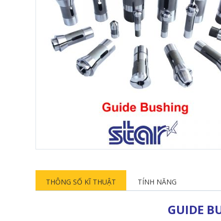
THÔNG SỐ KĨ THUẬT
TÍNH NĂNG
GUIDE B