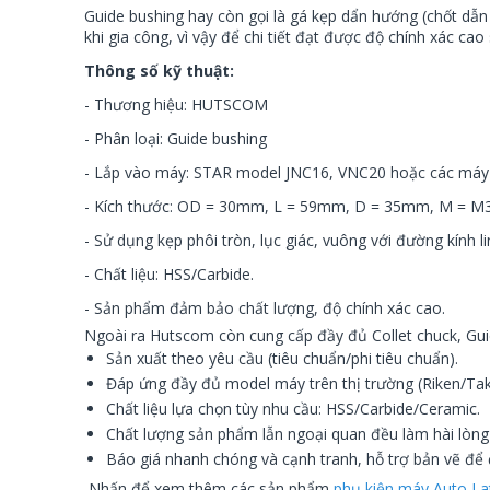
Guide bushing hay còn gọi là gá kẹp dẩn hướng (chốt dẫ
khi gia công, vì vậy để chi tiết đạt được độ chính xác ca
Thông số kỹ thuật:
- Thương hiệu: HUTSCOM
- Phân loại: Guide bushing
- Lắp vào máy: STAR model JNC16, VNC20 hoặc các máy ti
- Kích thước: OD = 30mm, L = 59mm, D = 35mm, M = M
- Sử dụng kẹp phôi tròn, lục giác, vuông với
đường kính l
- Chất liệu: HSS/Carbide.
- Sản phẩm đảm bảo chất lượng, độ chính xác cao.
Ngoài ra Hutscom còn cung cấp đầy đủ Collet chuck, Gu
Sản xuất theo yêu cầu (tiêu chuẩn/phi tiêu chuẩn).
Đáp ứng đầy đủ model máy trên thị trường (Riken/Taka
Chất liệu lựa chọn tùy nhu cầu: HSS/Carbide/Ceramic.
Chất lượng sản phẩm lẫn ngoại quan đều làm hài lòng
Báo giá nhanh chóng và cạnh tranh, hỗ trợ bản vẽ để
Nhấn để xem thêm các sản phẩm
phụ kiện máy Auto La