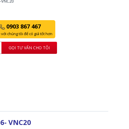
-VNC20
0903 867 467
 với chúng tôi để có giá tốt hơn
GỌI TƯ VẤN CHO TÔI
6- VNC20