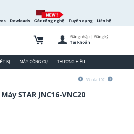
eos
Dowloads
Góc công nghệ
Tuyển dụng
Liên hệ
|
Đăng nhập
Đăng ký
Tài khoản
ẾT BỊ
MÁY CÔNG CỤ
THƯƠNG HIỆU
33
của
107
 Máy STAR JNC16-VNC20