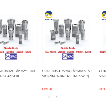
LẮP MÁY STAR
GUIDE BUSH DAIYAC LẮP MÁY STAR
GUIDE BUSH DA
T38
SR32-VNC32-KNC32-STM32-SV32J
SR20-SB20-VNC
LIÊN HỆ
LIÊN HỆ