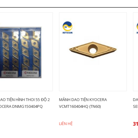
 THOI 55 ĐỘ 2
MẢNH DAO TIỆN KYOCERA
DAO PHAY NGÓ
150404PQ
VCMT160404HQ (TN60)
SERIES EPSCC
316,000
VN
LIÊN HỆ