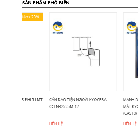
SẢN PHẨM PHỔ BIẾN
iảm 28%
PHI 5 LMT
CÁN DAO TIỆN NGOÀI KYOCERA
MẢNH DAO TIỆN HÌNH
CCLNR2525M-12
MẶT KYOCERA DNMG
(CA510)
LIÊN HỆ
LIÊN HỆ