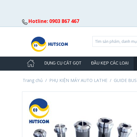
Hotline: 0903 867 467
DỤNG CỤ CẮT GỌT
ĐẦU KẸP CÁC LOẠI
Trang chủ
/
PHỤ KIỆN MÁY AUTO LATHE
/
GUIDE BU