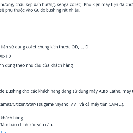
n hướng, chấu kẹp dẩn hướng, senga collet). Phụ kiện máy tiện đa c
o sẽ phụ thuộc vào Guide bushing rất nhiều.
ện sử dụng collet chung kích thước OD, L, D.
30x1.0
inh động theo nhu cầu của khách hàng.
ide Bushing cho các khách hàng đang sử dụng máy Auto Lathe, máy t
maz/Citizen/Star/Tsugami/Miyano .v.v... và cả máy tiện CAM ...).
 khách hàng.
 đảm bảo chính xác yêu cầu.
the