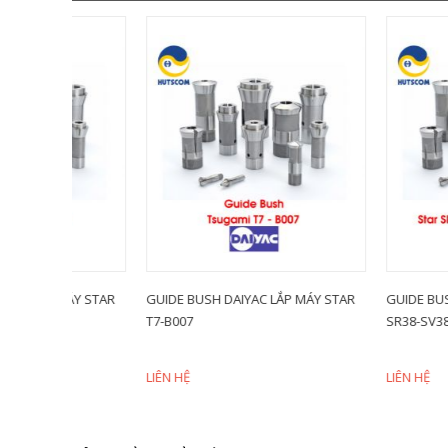
MÁY STAR
GUIDE BUSH DAIYAC LẮP MÁY STAR
GUIDE BUSH DAIYAC 
T7-B007
SR38-SV38R-SG42-S
LIÊN HỆ
LIÊN HỆ