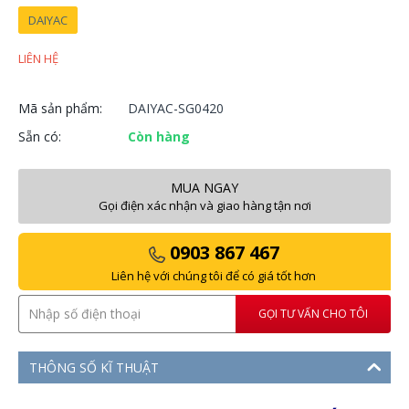
DAIYAC
LIÊN HỆ
Mã sản phẩm:
DAIYAC-SG0420
Sẵn có:
Còn hàng
MUA NGAY
Gọi điện xác nhận và giao hàng tận nơi
0903 867 467
Liên hệ với chúng tôi để có giá tốt hơn
GỌI TƯ VẤN CHO TÔI
THÔNG SỐ KĨ THUẬT