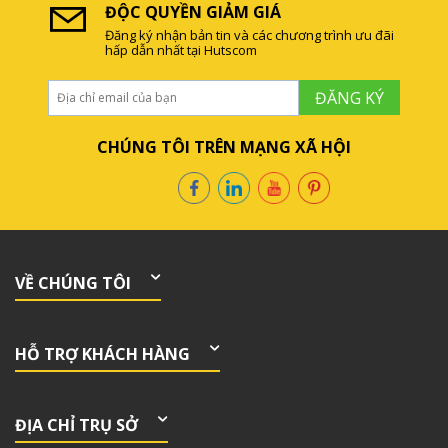
ĐỘC QUYỀN GIẢM GIÁ
Đăng ký nhận bản tin và các chương trình ưu đãi
hấp dẫn nhất tại Hutscom
ĐĂNG KÝ
CHÚNG TÔI TRÊN MẠNG XÃ HỘI
VỀ CHÚNG TÔI
HỖ TRỢ KHÁCH HÀNG
ĐỊA CHỈ TRỤ SỞ