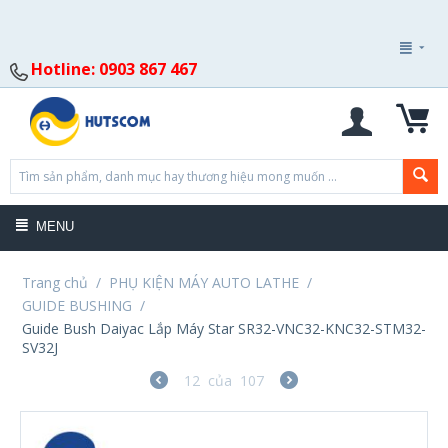
Hotline: 0903 867 467
MENU
Trang chủ
/
PHỤ KIỆN MÁY AUTO LATHE
/
GUIDE BUSHING
/
Guide Bush Daiyac Lắp Máy Star SR32-VNC32-KNC32-STM32-
SV32J
12
của
107