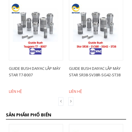
Y
GUIDE BUSH DAIYAC LẮP MÁY
GUIDE BUSH DAIYAC LẮP MÁY
G
STAR T7-B007
STAR SR38-SV38R-SG42-ST38
S
K
LIÊN HỆ
LIÊN HỆ
L
SẢN PHẨM PHỔ BIẾN