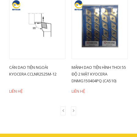
HI
CÁN DAO TIỆN NGOÀI
MẢNH DAO TIỆN HÌNH THOI 55
M
KYOCERA CCLNR2525M-12
ĐỘ 2 MẶT KYOCERA
V
DNMG150404PQ (CA510)
LIÊN HỆ
LIÊN HỆ
L