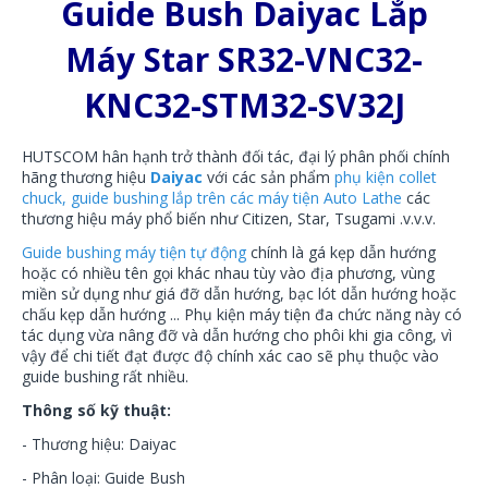
Guide Bush Daiyac Lắp
Máy Star SR32-VNC32-
KNC32-STM32-SV32J
HUTSCOM hân hạnh trở thành đối tác, đại lý phân phối chính
hãng thương hiệu
Daiyac
với các sản phẩm
phụ kiện collet
chuck, guide bushing lắp trên các máy tiện Auto Lathe
các
thương hiệu máy phổ biến như Citizen, Star, Tsugami .v.v.v.
Guide bushing máy tiện tự động
chính là gá kẹp dẫn hướng
hoặc có nhiều tên gọi khác nhau tùy vào địa phương, vùng
miền sử dụng như giá đỡ dẫn hướng, bạc lót dẫn hướng hoặc
chấu kẹp dẫn hướng ... Phụ kiện máy tiện đa chức năng này có
tác dụng vừa nâng đỡ và dẫn hướng cho phôi khi gia công, vì
vậy để chi tiết đạt được độ chính xác cao sẽ phụ thuộc vào
guide bushing rất nhiều.
Thông số kỹ thuật:
- Thương hiệu: Daiyac
- Phân loại: Guide Bush