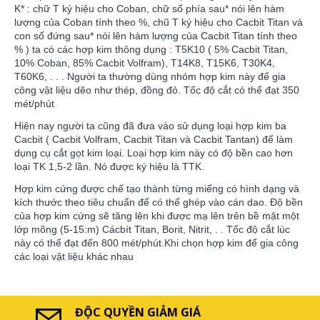
K* : chữ T ký hiệu cho Coban, chữ số phía sau* nói lên hàm
lượng của Coban tính theo %, chũ T ký hiệu cho Cacbit Titan và
con số đứng sau* nói lên hàm lượng của Cacbit Titan tính theo
% ) ta có các hợp kim thông dụng : T5K10 ( 5% Cacbit Titan,
10% Coban, 85% Cacbit Volfram), T14K8, T15K6, T30K4,
T60K6, . . . Người ta thường dùng nhóm hợp kim này để gia
công vật liệu dẽo như thép, đồng đỏ. Tốc độ cắt có thể đạt 350
mét/phút
Hiện nay người ta cũng đã đưa vào sử dụng loại hợp kim ba
Cacbit ( Cacbit Volfram, Cacbit Titan và Cacbit Tantan) để làm
dụng cụ cắt gọt kim loại. Loại hợp kim này có độ bền cao hơn
loại TK 1,5-2 lần. Nó được ký hiệu là TTK.
Hợp kim cứng được chế tạo thành từng miếng có hình dạng và
kích thước theo tiêu chuẩn để có thể ghép vào cán dao. Độ bền
của hợp kim cứng sẽ tăng lên khi được mạ lên trên bề mặt một
lớp mõng (5-15:m) Cácbít Titan, Borit, Nitrit, . . Tốc độ cắt lúc
này có thể đạt đến 800 mét/phút.Khi chọn hợp kim để gia công
các loại vật liệu khác nhau
ĐỘC QUYỀN GIẢM GIÁ