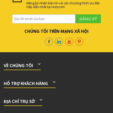
Đăng ký nhận bản tin và các chương trình ưu đãi
hấp dẫn nhất tại Hutscom
ĐĂNG KÝ
CHÚNG TÔI TRÊN MẠNG XÃ HỘI
VỀ CHÚNG TÔI
HỖ TRỢ KHÁCH HÀNG
ĐỊA CHỈ TRỤ SỞ