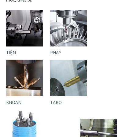
phay vai, phay hốc, phay ramping
PHAY XOẮN ỐC
TIỆN
TIỆN REN NGOÀI
TIỆN REN TRONG
ĐỘ CHÍNH XÁC CAO
TIỆN
PHAY
KHOAN
TARO