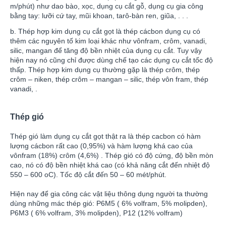
m/phút) như dao bào, xọc, dụng cụ cắt gỗ, dụng cụ gia công
bằng tay: lưỡi cứ tay, mũi khoan, tarô-bàn ren, giũa, . . .
b. Thép hợp kim dụng cụ cắt gọt là thép cácbon dụng cụ có
thêm các nguyên tố kim loại khác như vônfram, crôm, vanadi,
silic, mangan để tăng độ bền nhiệt của dụng cụ cắt. Tuy vậy
hiện nay nó cũng chỉ được dùng chế tạo các dụng cụ cắt tốc độ
thấp. Thép hợp kim dụng cụ thường gặp là thép crôm, thép
crôm – niken, thép crôm – mangan – silic, thép vôn fram, thép
vanadi, .
Thép gió
Thép gió làm dụng cụ cắt gọt thật ra là thép cacbon có hàm
lượng cácbon rất cao (0,95%) và hàm lượng khá cao của
vônfram (18%) crôm (4,6%) . Thép gió có độ cứng, độ bền mòn
cao, nó có độ bền nhiệt khá cao (có khả năng cắt đến nhiệt độ
550 – 600 oC). Tốc độ cắt đến 50 – 60 mét/phút.
Hiện nay để gia công các vật liệu thông dụng người ta thường
dùng những mác thép gió: P6M5 ( 6% volfram, 5% molipden),
P6M3 ( 6% volfram, 3% molipden), P12 (12% volfram)