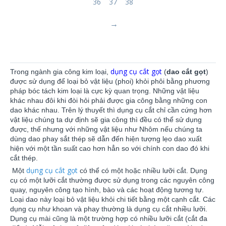
36
37
38
dụng cụ cắt gọt
Trong ngành gia công kim loại,
(
dao cắt gọt
)
được sử dụng để loại bỏ vật liệu (phoi) khỏi phôi bằng phương
pháp bóc tách kim loại là cực kỳ quan trọng. Những vật liệu
khác nhau đôi khi đòi hỏi phải được gia công bằng những con
dao khác nhau. Trên lý thuyết thì dụng cụ cắt chỉ cần cứng hơn
vật liệu chúng ta dự định sẽ gia công thì đều có thể sử dụng
được, thế nhưng với những vật liệu như Nhôm nếu chúng ta
dùng dao phay sắt thép sẽ dẫn đến hiện tượng lẹo dao xuất
hiện với một tần suất cao hơn hẳn so với chính con dao đó khi
cắt thép.
dụng cụ cắt gọt
Một
có thể có một hoặc nhiều lưỡi cắt. Dụng
cụ có một lưỡi cắt thường được sử dụng trong các nguyên công
quay, nguyên công tạo hình, bào và các hoạt động tương tự.
Loại dao này loại bỏ vật liệu khỏi chi tiết bằng một cạnh cắt. Các
dụng cụ như khoan và phay thường là dụng cụ cắt nhiều lưỡi.
Dụng cụ mài cũng là một trường hợp có nhiều lưỡi cắt (cắt đa