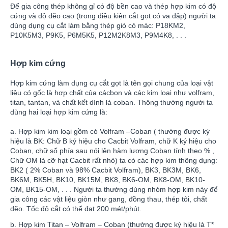
Để gia công thép không gỉ có độ bền cao và thép hợp kim có độ
cứng và độ dẽo cao (trong điều kiện cắt gọt có va đập) người ta
dùng dụng cụ cắt làm bằng thép gió có mác: P18KM2,
P10K5M3, P9K5, P6M5K5, P12M2K8M3, P9M4K8, . . .
Hợp kim cứng
Hợp kim cứng làm dụng cụ cắt gọt là tên gọi chung của loại vật
liệu có gốc là hợp chất của cácbon và các kim loại như volfram,
titan, tantan, và chất kết dính là coban. Thông thường người ta
dùng hai loại hợp kim cứng là:
a. Hợp kim kim loại gồm có Volfram –Coban ( thường được ký
hiệu là BK: Chữ B ký hiệu cho Cacbit Volfram, chữ K ký hiệu cho
Coban, chữ số phía sau nói lên hàm lượng Coban tính theo % ,
Chữ OM là cỡ hạt Cacbit rất nhỏ) ta có các hợp kim thông dụng:
BK2 ( 2% Coban và 98% Cacbit Volfram), BK3, BK3M, BK6,
BK6M, BK5H, BK10, BK15M, BK8, BK6-OM, BK8-OM, BK10-
OM, BK15-OM, . . . Người ta thường dùng nhóm hợp kim này để
gia công các vật liệu giòn như gang, đồng thau, thép tôi, chất
dẽo. Tốc độ cắt có thể đạt 200 mét/phút.
b. Hợp kim Titan – Volfram – Coban (thường được ký hiệu là T*