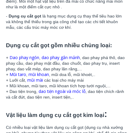
điểm). Mỗi một hạt vật liệu trên đá mài có chức năng mài mòn
như là một điểm cắt cực nhỏ .
-
Dụng cụ cắt gọt
là hạng mục dụng cụ thay thế tiêu hao lớn
và không thể thiếu trong gia công chế tạo các chi tiết khuôn
mẫu, các cấu trúc máy móc cơ khí.
Dụng cụ cắt gọt gồm nhiều chủng loại:
Dao phay ngón
dao phay gắn mảnh
+
,
, dao phay phá thô, dao
phay cầu, dao phay mặt đầu, dao chuốt, dao phay trụ, insert
phay, dao vắt mép, dao phay lăn răng,...
Mũi taro
mũi khoan
+
,
, mũi doa lỗ, mũi khoét,..
mũi mài
+ Lưỡi cắt,
các loại cho máy mài
+ Mũi khoan, mũi taro, mũi khoan tích hợp tưới nguội,...
dao tiện ngoài và móc lỗ
+ Dao tiện trong,
, dao tiện chích rãnh
và cắt đứt, dao tiện ren, insert tiện,..
:
Vật liệu làm dụng cụ cắt gọt kim loại
Có nhiều loại vật liệu làm dụng cụ cắt gọt (dụng cụ nhà xưởng
cơ khí), nhưng tùy theo vật liệu gia công cơ khí, chế độ gia công