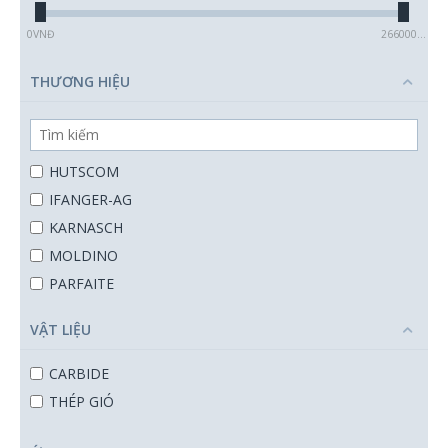
0
VNĐ
2660000
VNĐ
THƯƠNG HIỆU
HUTSCOM
IFANGER-AG
KARNASCH
MOLDINO
PARFAITE
WINSTAR
VẬT LIỆU
KYOCERA
KYOCERA SGS
CARBIDE
ATA SGSPRO
THÉP GIÓ
DYC