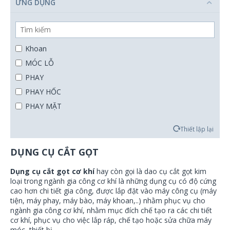
Gabriel Mauvais Sarl
ỨNG DỤNG
MONKULA
LACH DIAMANT
LMT
Khoan
ALPS TOOL
MÓC LỖ
WHITNEY TOOL
PHAY
DORMER PRAMET
PHAY HỐC
PHAY MẶT
phay mặt, phay rãnh, phay vai, phay hốc, phay ramping
Thiết lập lại
phay mặt, phay rãnh, phay vai, phay ramping
phay mặt, phay rãnh, phay vai, phay ramping cho vật liệu
DỤNG CỤ CẮT GỌT
thép, inox, gang
Dụng cụ cắt gọt cơ khí
hay còn gọi là dao cụ cắt gọt kim
PHAY PLUNGING
loại trong ngành gia công cơ khí là những dụng cụ có độ cứng
PHAY RAMPING
cao hơn chi tiết gia công, được lắp đặt vào máy công cụ (máy
tiện, máy phay, máy bào, máy khoan,..) nhằm phục vụ cho
PHAY RÃNH
ngành gia công cơ khí, nhằm mục đích chế tạo ra các chi tiết
PHAY VAI
cơ khí, phục vụ cho việc lắp ráp, chế tạo hoặc sửa chữa máy
móc, thiết bị.