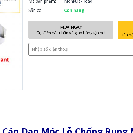
Mã sản phẩm:
Monkula-Head
Sẵn có:
Còn hàng
MUA NGAY
Gọi điện xác nhận và giao hàng tận nơi
Liên hệ
 Cán Dao Móc Lỗ Chống Rung