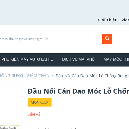
Giới Thiệu
Vid
PHỤ KIỆN MÁY AUTO LATHE
DỊCH VỤ MÀI PHỦ
MÁY MÓC THI
HỐNG RUNG - GIẢM CHẤN
/
Đầu Nối Cán Dao Móc Lỗ Chống Rung
Đầu Nối Cán Dao Móc Lỗ Ch
MONKULA
LIÊN HỆ