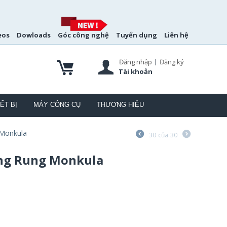
eos
Dowloads
Góc công nghệ
Tuyển dụng
Liên hệ
|
Đăng nhập
Đăng ký
Tài khoản
ẾT BỊ
MÁY CÔNG CỤ
THƯƠNG HIỆU
 Monkula
30
của
30
ống Rung Monkula