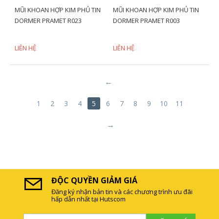
MŨI KHOAN HỢP KIM PHỦ TIN
MŨI KHOAN HỢP KIM PHỦ TIN
DORMER PRAMET R023
DORMER PRAMET R003
LIÊN HỆ
LIÊN HỆ
1
2
3
4
5
6
7
8
9
10
11
ĐỘC QUYỀN GIẢM GIÁ
Đăng ký nhận bản tin và các chương trình ưu đãi
hấp dẫn nhất tại Hutscom