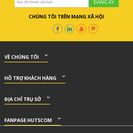
ĐĂNG KÝ
CHÚNG TÔI TRÊN MẠNG XÃ HỘI
VỀ CHÚNG TÔI
HỖ TRỢ KHÁCH HÀNG
ĐỊA CHỈ TRỤ SỞ
FANPAGE HUTSCOM