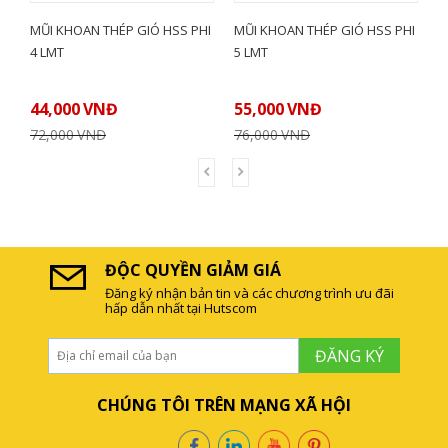
MŨI KHOAN THÉP GIÓ HSS PHI
MŨI KHOAN THÉP GIÓ HSS PHI
CÁ
4 LMT
5 LMT
KY
44,000
VNĐ
55,000
VNĐ
LIÊ
72,000
VNĐ
76,000
VNĐ
ĐỘC QUYỀN GIẢM GIÁ
Đăng ký nhận bản tin và các chương trình ưu đãi
hấp dẫn nhất tại Hutscom
ĐĂNG KÝ
CHÚNG TÔI TRÊN MẠNG XÃ HỘI