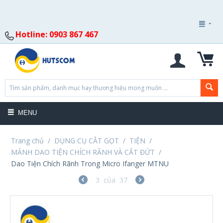
Hotline: 0903 867 467
MENU
Trang chủ
/
DỤNG CỤ CẮT GỌT
/
TIỆN
/
MẢNH DAO TIỆN CHÍCH RÃNH VÀ CẮT ĐỨT
/
Dao Tiện Chích Rãnh Trong Micro Ifanger MTNU
3
của
37