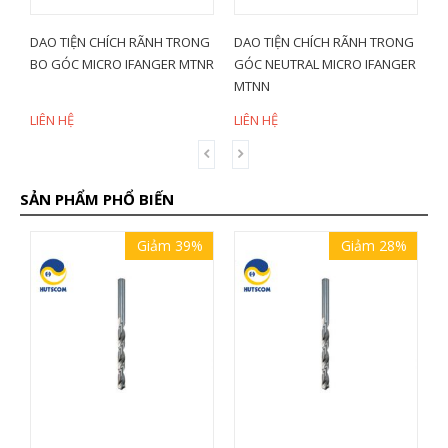
DAO TIỆN CHÍCH RÃNH TRONG
DAO TIỆN CHÍCH RÃNH TRONG
MẢNH
BO GÓC MICRO IFANGER MTNR
GÓC NEUTRAL MICRO IFANGER
KYOC
MTNN
LIÊN HỆ
LIÊN HỆ
LIÊN
SẢN PHẨM PHỔ BIẾN
Giảm 39%
Giảm 28%