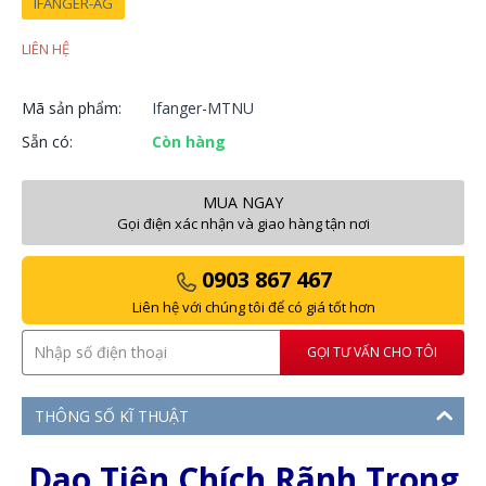
IFANGER-AG
LIÊN HỆ
Mã sản phẩm:
Ifanger-MTNU
Sẵn có:
Còn hàng
MUA NGAY
Gọi điện xác nhận và giao hàng tận nơi
0903 867 467
Liên hệ với chúng tôi để có giá tốt hơn
GỌI TƯ VẤN CHO TÔI
THÔNG SỐ KĨ THUẬT
Dao Tiện Chích Rãnh Trong