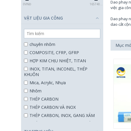
Dao phay ng
0
VNĐ
1657400
VNĐ
việc gia cô
VẬT LIỆU GIA CÔNG
Dao phay ng
dao cắt cộn
chuyên nhôm
Mục mới
COMPOSITE, CFRP, GFRP
HỢP KIM CHỊU NHIỆT, TITAN
INOX, TITAN, INCONEL, THÉP
KHUÔN
Mica, Acrylic, Nhựa
Nhôm
THÉP CARBON
THÉP CARBON VÀ INOX
THÉP CARBON, INOX, GANG XÁM
THÉP CARBON, INOX, GANG XÁM,
NHÔM