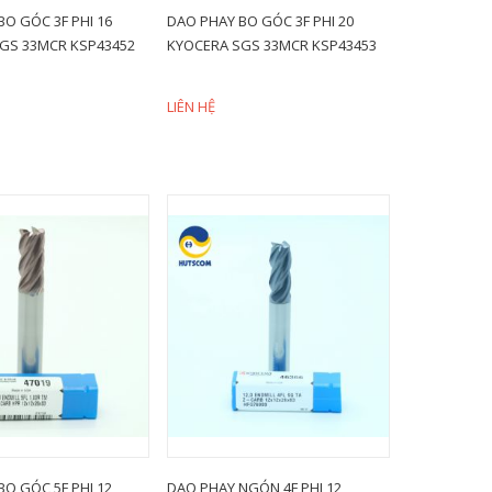
BO GÓC 3F PHI 16
DAO PHAY BO GÓC 3F PHI 20
GS 33MCR KSP43452
KYOCERA SGS 33MCR KSP43453
LIÊN HỆ
BO GÓC 5F PHI 12
DAO PHAY NGÓN 4F PHI 12