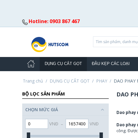
Hotline: 0903 867 467
DỤNG CỤ CẮT GỌT
ĐẦU KẸP CÁC LOẠI
Trang chủ
/
DỤNG CỤ CẮT GỌT
/
PHAY
/
DAO PHAY
BỘ LỌC SẢN PHẨM
DAO P
CHỌN MỨC GIÁ
Dao phay 
VNĐ
–
VNĐ
Dao phay 
công. Được