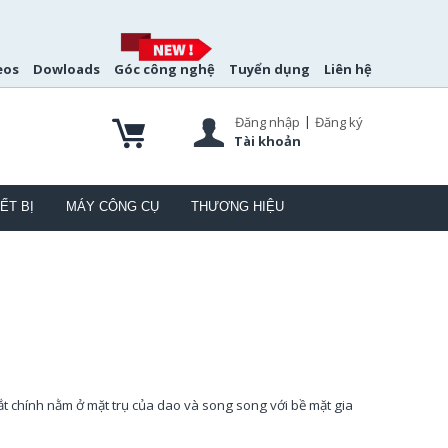
eos
Dowloads
Góc công nghệ
Tuyển dụng
Liên hệ
|
Đăng nhập
Đăng ký
Tài khoản
ẾT BỊ
MÁY CÔNG CỤ
THƯƠNG HIỆU
 cắt chính nằm ở mặt trụ của dao và song song với bề mặt gia