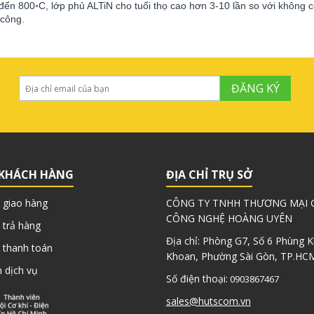
đến 800◦C, lớp phủ ALTiN cho tuổi thọ cao hơn 3-10 lần so với không c
 công.
ĐĂNG KÝ
 KHÁCH HÀNG
ĐỊA CHỈ TRỤ SỞ
 giao hàng
CÔNG TY TNHH THƯƠNG MẠI G
CÔNG NGHỆ HOÀNG UYÊN
 trả hàng
Địa chỉ: Phòng G7, Số 6 Phùng 
 thanh toán
Khoan, Phường Sài Gòn, TP.HC
 dịch vụ
Số điện thoại:
0903867467
sales@hutscom.vn