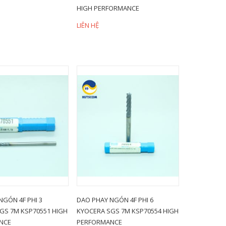
HIGH PERFORMANCE
LIÊN HỆ
NGÓN 4F PHI 3
DAO PHAY NGÓN 4F PHI 6
GS 7M KSP70551 HIGH
KYOCERA SGS 7M KSP70554 HIGH
NCE
PERFORMANCE