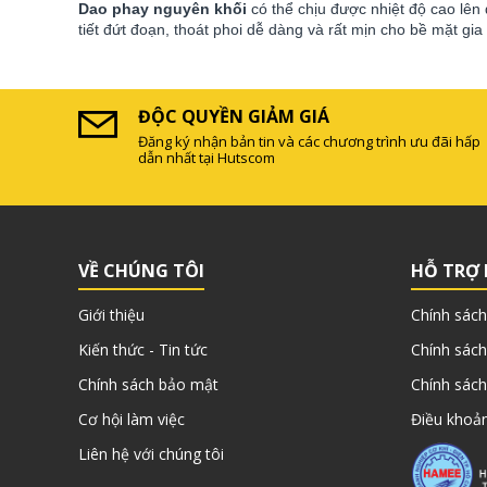
Dao phay nguyên khối
có thể chịu được nhiệt độ cao lên 
tiết đứt đoạn, thoát phoi dễ dàng và rất mịn cho bề mặt gia
ĐỘC QUYỀN GIẢM GIÁ
Đăng ký nhận bản tin và các chương trình ưu đãi hấp
dẫn nhất tại Hutscom
VỀ CHÚNG TÔI
HỖ TRỢ
Giới thiệu
Chính sách
Kiến thức - Tin tức
Chính sách
Chính sách bảo mật
Chính sách
Cơ hội làm việc
Điều khoản
Liên hệ với chúng tôi