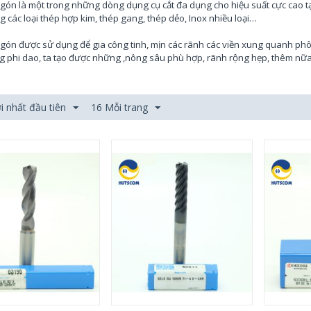
ón là một trong những dòng dụng cụ cắt đa dụng cho hiệu suất cực cao tạ
ng các loại thép hợp kim, thép gang, thép dẻo, Inox nhiều loại…
ón được sử dụng để gia công tinh, mịn các rãnh các viền xung quanh phôi
g phi dao, ta tạo được những ,nông sâu phù hợp, rãnh rộng hẹp, thêm nữa
 nhất đầu tiên
16 Mỗi trang