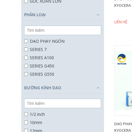
GÓC XOẮN LỚN
KYOCERA 
GÓC XOẮN LỚN, LƯỠI CẮT NGẮN
PHÂN LOẠI
Hoàn thiện bề mặt tốt
LIÊN HỆ
LƯỠI CẮT DÀI
LƯỠI CÔN
DAO PHAY NGÓN
PHÁ THÔ
SERIES 7
SERIES A100
SERIES G450
SERIES G550
SERIES H680
ĐƯỜNG KÍNH DAO
SERIES H700
SERIES M500
SERIES V470
1/2 inch
10mm
DAO PHAY
KYOCERA 
12mm