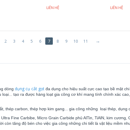
LIÊN HỆ
LIÊN HỆ
2
3
4
5
6
7
8
9
10
11
dụng cụ cắt gọt
ng dòng
đa dụng cho hiệu suất cực cao tạo bề mặt chi
iều loại... tạo ra được hàng loạt gia công cơ khí mang tính chính xác c
t, thép carbon, thép hợp kim gang... gia công những loại thép, dụng
 Ultra Fine Carbibe, Micro Grain Carbide phủ AlTin, TiAlN, kim cương,
thời còn tăng độ bén cho việc gia công những chi tiết là vật liệu mềm nh