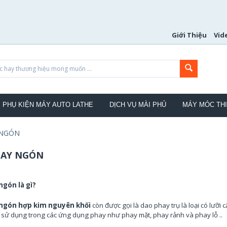
Giới Thiệu
Vid
PHỤ KIỆN MÁY AUTO LATHE
DỊCH VỤ MÀI PHỦ
MÁY MÓC THI
 NGÓN
HAY NGÓN
ngón là gì?
ngón hợp kim nguyên khối
còn được gọi là dao phay trụ là loại có lưỡi
 sử dụng trong các ứng dụng phay như phay mặt, phay rảnh và phay lỗ ..