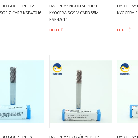
 BO GÓC 5F PHI 12
DAO PHAY NGÓN 5F PHI 10
DAO PHAY 
SGS Z-CARB KSP47016
KYOCERA SGS V-CARB 55M
KYOCERA S
KSP42614
LIÊN HỆ
LIÊN HỆ
 BO GÓC 5F PHI 8
DAO PHAY BO GÓC 5F PHI 6
DAO PHAY 