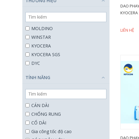
THƯƠNG HIỆU
DAO PHAY
thép carbon, nhôm, Inox, Titanium
KYOCERA 
Thép cứng lên đến 65 HRC
Thép cứng lên đến 70 HRC
MOLDINO
LIÊN HỆ
thép không gỉ, thép sau nhiệt, thép
WINSTAR
hợp kim
KYOCERA
thép, inox, gang
KYOCERA SGS
Vật liệu 20-45 HRC
DYC
DORMER PRAMET
TÍNH NĂNG
CÁN DÀI
CHỐNG RUNG
CỔ DÀI
Gia công tốc độ cao
DAO PHAY