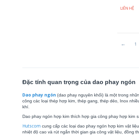
4 me, 6 me
6mm - 16mm
LIÊN HỆ
5 me
6mm - 20mm
5 me - 7 me
8mm
6 me
9mm
8 me
1
Đặc tính quan trọng của dao phay ngón
Dao phay ngón
(dao phay nguyên khối) là một trong nhữ
công các loại thép hợp kim, thép gang, thép dẻo, Inox nh
khí.
Dao phay ngón hợp kim thích hợp gia công phay hợp kim sắ
Hutscom
cung cấp các loại dao phay ngón hợp kim vật liệu
nhiệt độ cao và rút ngắn thời gian gia công vật liệu, đồng 