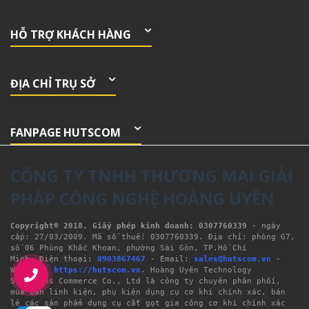
HỖ TRỢ KHÁCH HÀNG
ĐỊA CHỈ TRỤ SỞ
FANPAGE HUTSCOM
CÔNG TY TNHH THƯƠNG MẠI GIẢI
PHÁP CÔNG NGHỆ HOÀNG UYÊN
Copyright® 2018. Giấy phép kinh doanh: 0307760339
- ngày 
cấp: 27/03/2009. Mã số thuế: 0307760339. Địa chỉ: phòng G7, 
số 06 Phùng Khắc Khoan, phường Sài Gòn, TP.Hồ Chí 
Minh. Điện thoại: 
0903867467
 - Email: 
sales@hutscom.vn
 - 
Website: 
https://hutscom.vn
. Hoàng Uyên Technology 
Solutions Commerce Co., Ltd là công ty chuyên phân phối, 
mua bán linh kiện, phụ kiện dụng cụ cơ khí chính xác, bán 
lẻ các sản phẩm dụng cụ cắt gọt gia công cơ khí chính xác 