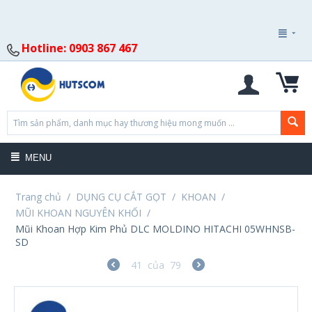
Hotline: 0903 867 467
MENU
Trang chủ
/
DỤNG CỤ CẮT GỌT
/
KHOAN
/
MŨI KHOAN NGUYÊN KHỐI
/
Mũi Khoan Hợp Kim Phủ DLC MOLDINO HITACHI 05WHNSB-
SD
41
của
79