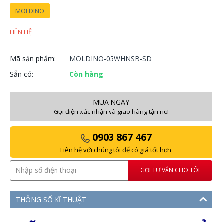
MOLDINO
LIÊN HỆ
Mã sản phẩm:
MOLDINO-05WHNSB-SD
Sẵn có:
Còn hàng
MUA NGAY
Gọi điện xác nhận và giao hàng tận nơi
0903 867 467
Liên hệ với chúng tôi để có giá tốt hơn
GỌI TƯ VẤN CHO TÔI
THÔNG SỐ KĨ THUẬT