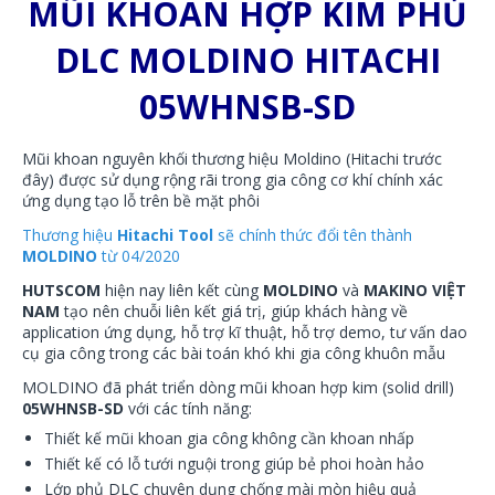
MŨI KHOAN HỢP KIM PHỦ
DLC MOLDINO HITACHI
05WHNSB-SD
Mũi khoan nguyên khối thương hiệu Moldino (Hitachi trước
đây) được sử dụng rộng rãi trong gia công cơ khí chính xác
ứng dụng tạo lỗ trên bề mặt phôi
Thương hiệu
Hitachi Tool
sẽ chính thức đổi tên thành
MOLDINO
từ 04/2020
HUTSCOM
hiện nay liên kết cùng
MOLDINO
và
MAKINO VIỆT
NAM
tạo nên chuỗi liên kết giá trị, giúp khách hàng về
application ứng dụng, hỗ trợ kĩ thuật, hỗ trợ demo, tư vấn dao
cụ gia công trong các bài toán khó khi gia công khuôn mẫu
MOLDINO đã phát triển dòng mũi khoan hợp kim (solid drill)
05WHNSB-SD
với các tính năng:
Thiết kế mũi khoan gia công không cần khoan nhấp
Thiết kế có lỗ tưới nguội trong giúp bẻ phoi hoàn hảo
Lớp phủ DLC chuyên dụng chống mài mòn hiệu quả