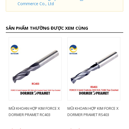
Commerce Co., Ltd
SẢN PHẨM THƯỜNG ĐƯỢC XEM CÙNG
X
MŨI KHOAN HỢP KIM FORCE X
MŨI KHOAN HỢP KIM FORCE X
M
DORMER PRAMET RC403
DORMER PRAMET RS403
D