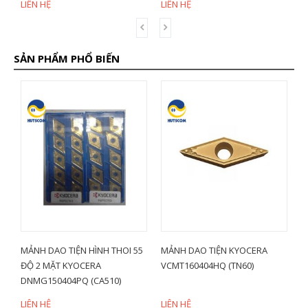
LIÊN HỆ
LIÊN HỆ
L
SẢN PHẨM PHỔ BIẾN
MẢNH DAO TIỆN HÌNH THOI 55
MẢNH DAO TIỆN KYOCERA
D
ĐỘ 2 MẶT KYOCERA
VCMT160404HQ (TN60)
G
DNMG150404PQ (CA510)
3
LIÊN HỆ
LIÊN HỆ