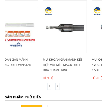
MŨI KHOAN GẮN MẢNH KẾT
MŨI KHOAN GẮN MẢNH
HỢP VÁT MÉP MAGICDRILL
KYOCERA DRA SS14-DRA120M-
DRA CHAMFERING
1.5 KHOAN SÂU 1.5D
LIÊN HỆ
LIÊN HỆ
SẢN PHẨM PHỔ BIẾN