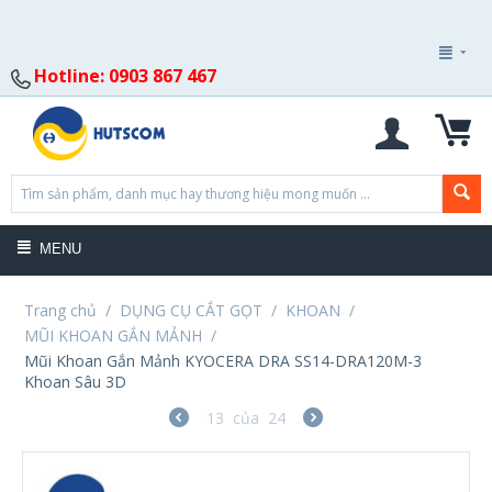
Hotline: 0903 867 467
MENU
Trang chủ
/
DỤNG CỤ CẮT GỌT
/
KHOAN
/
MŨI KHOAN GẮN MẢNH
/
Mũi Khoan Gắn Mảnh KYOCERA DRA SS14-DRA120M-3
Khoan Sâu 3D
13
của
24