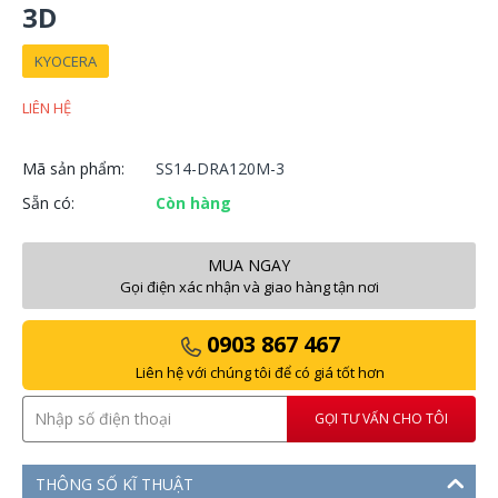
3D
KYOCERA
LIÊN HỆ
Mã sản phẩm:
SS14-DRA120M-3
Sẵn có:
Còn hàng
MUA NGAY
Gọi điện xác nhận và giao hàng tận nơi
0903 867 467
Liên hệ với chúng tôi để có giá tốt hơn
GỌI TƯ VẤN CHO TÔI
THÔNG SỐ KĨ THUẬT