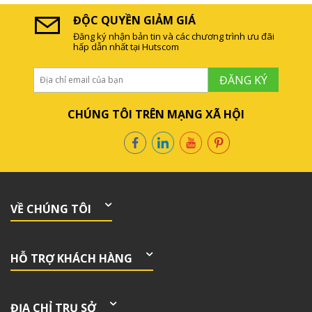
ĐỘC QUYỀN GIẢM GIÁ
Đăng ký nhận bản tin và các chương trình ưu đãi
hấp dẫn nhất tại Hutscom
ĐĂNG KÝ
CHÚNG TÔI TRÊN MẠNG XÃ HỘI
VỀ CHÚNG TÔI
HỖ TRỢ KHÁCH HÀNG
ĐỊA CHỈ TRỤ SỞ