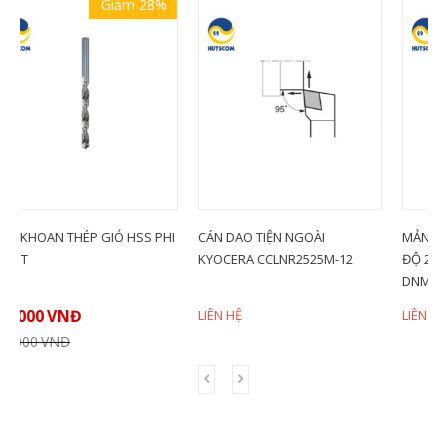
28%
 PHI
CÁN DAO TIỆN NGOÀI
MẢNH DAO TIỆN HÌNH THOI 55
KYOCERA CCLNR2525M-12
ĐỘ 2 MẶT KYOCERA
DNMG150404PQ (CA510)
LIÊN HỆ
LIÊN HỆ