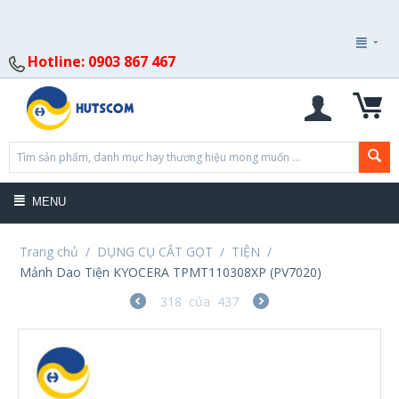
Hotline: 0903 867 467
MENU
Trang chủ
/
DỤNG CỤ CẮT GỌT
/
TIỆN
/
Mảnh Dao Tiện KYOCERA TPMT110308XP (PV7020)
318
của
437