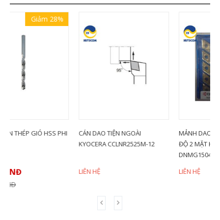
28%
S PHI
CÁN DAO TIỆN NGOÀI
MẢNH DAO TIỆN HÌNH THOI 55
KYOCERA CCLNR2525M-12
ĐỘ 2 MẶT KYOCERA
DNMG150404PQ (CA510)
LIÊN HỆ
LIÊN HỆ