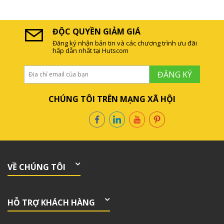
ĐỘC QUYỀN GIẢM GIÁ
Đăng ký nhận bản tin và các chương trình ưu đãi
hấp dẫn nhất tại Hutscom
ĐĂNG KÝ
CHÚNG TÔI TRÊN MẠNG XÃ HỘI
VỀ CHÚNG TÔI
HỖ TRỢ KHÁCH HÀNG