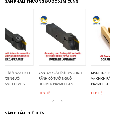
SẢN PHẨM THƯỜNG ĐƯỢC XEM CÙNG
ÍCH
CÁN DAO CẮT ĐỨT VÀ CHÍCH
MẢNH INSERT TIỆN CẮT ĐỨT
RÃNH CÓ TƯỚI NGUỘI
VÀ CHÍCH RÃNH DORMER
DORMER PRAMET GLAF
PRAMET GL
LIÊN HỆ
LIÊN HỆ
SẢN PHẨM PHỔ BIẾN