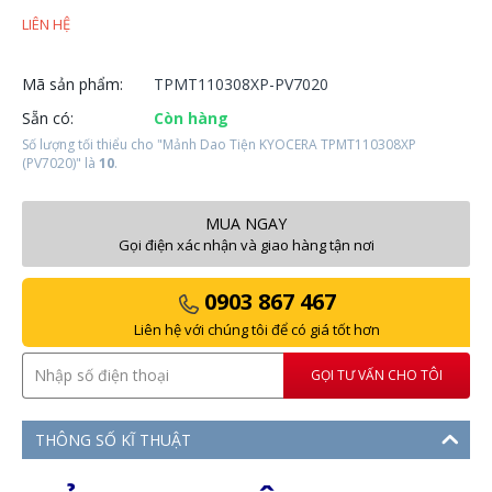
LIÊN HỆ
Mã sản phẩm:
TPMT110308XP-PV7020
Sẵn có:
Còn hàng
Số lượng tối thiểu cho "Mảnh Dao Tiện KYOCERA TPMT110308XP
(PV7020)" là
10
.
MUA NGAY
Gọi điện xác nhận và giao hàng tận nơi
0903 867 467
Liên hệ với chúng tôi để có giá tốt hơn
GỌI TƯ VẤN CHO TÔI
THÔNG SỐ KĨ THUẬT