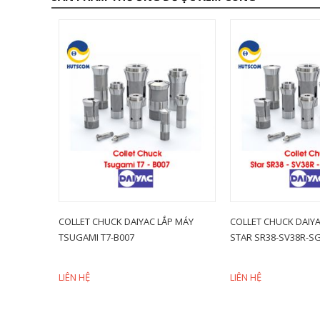
P MÁY
COLLET CHUCK DAIYAC LẮP MÁY
COLLET CHUCK DAIYA
TSUGAMI T7-B007
STAR SR38-SV38R-SG
LIÊN HỆ
LIÊN HỆ