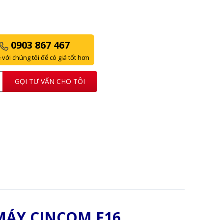
0903 867 467
 với chúng tôi để có giá tốt hơn
GỌI TƯ VẤN CHO TÔI
MÁY CINCOM F16