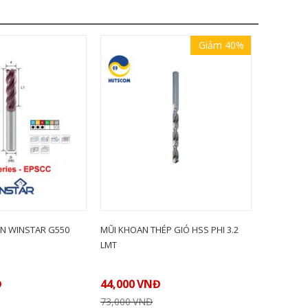
Giảm 40%
N WINSTAR G550
MŨI KHOAN THÉP GIÓ HSS PHI 3.2
CÁN DAO 
LMT
STLPR09-
Đ
44,000
VNĐ
LIÊN HỆ
73,000
VNĐ