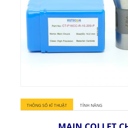
THÔNG SỐ KĨ THUẬT
TÍNH NĂNG
MAIN COLLET C