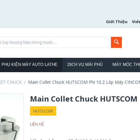
Giới Thiệu
Vid
PHỤ KIỆN MÁY AUTO LATHE
DỊCH VỤ MÀI PHỦ
MÁY MÓC THI
LET CHUCK
/
Main Collet Chuck HUTSCOM Phi 10.2 Lắp Máy CINCO
Main Collet Chuck HUTSCOM 
HUTSCOM
LIÊN HỆ