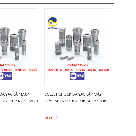
DAIYAC LẮP MÁY
COLLET CHUCK DAIYAC LẮP MÁY
COLLET C
0-VNC20-KNC20-SV20
STAR SB16-SR16-KJR16-SH16-SA16R
STAR SH1
LIÊN HỆ
LIÊN HỆ