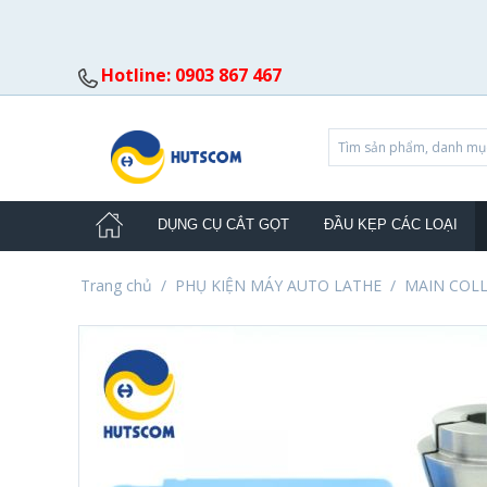
Hotline: 0903 867 467
DỤNG CỤ CẮT GỌT
ĐẦU KẸP CÁC LOẠI
Trang chủ
/
PHỤ KIỆN MÁY AUTO LATHE
/
MAIN COL