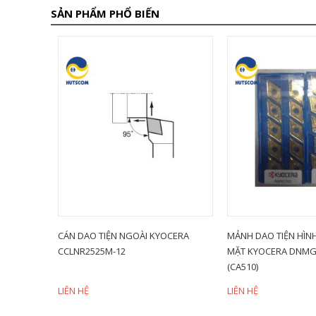
SẢN PHẨM PHỔ BIẾN
iảm 28%
PHI 5 LMT
CÁN DAO TIỆN NGOÀI KYOCERA
MẢNH DAO TIỆN HÌNH
CCLNR2525M-12
MẶT KYOCERA DNMG
(CA510)
LIÊN HỆ
LIÊN HỆ