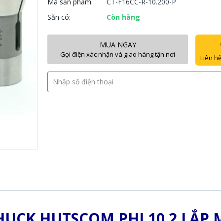
Mã sản phẩm:
CT-F16CC-R-10.200-P
Sẵn có:
Còn hàng
MUA NGAY
Gọi điện xác nhận và giao hàng tận nơi
Liên hệ
HUCK HUTSCOM PHI 10.2 LẮP 