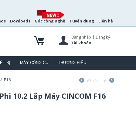
eos
Dowloads
Góc công nghệ
Tuyển dụng
Liên hệ
|
Đăng nhập
Đăng ký
Tài khoản
ẾT BỊ
MÁY CÔNG CỤ
THƯƠNG HIỆU
M F16
67
của
116
Phi 10.2 Lắp Máy CINCOM F16