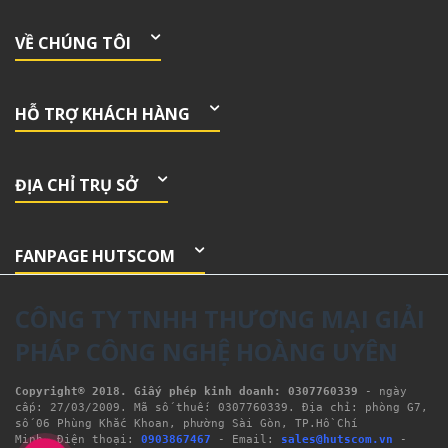
VỀ CHÚNG TÔI
HỖ TRỢ KHÁCH HÀNG
ĐỊA CHỈ TRỤ SỞ
FANPAGE HUTSCOM
CÔNG TY TNHH THƯƠNG MẠI GIẢI
PHÁP CÔNG NGHỆ HOÀNG UYÊN
Copyright® 2018. Giấy phép kinh doanh: 0307760339
- ngày 
cấp: 27/03/2009. Mã số thuế: 0307760339. Địa chỉ: phòng G7, 
số 06 Phùng Khắc Khoan, phường Sài Gòn, TP.Hồ Chí 
Minh. Điện thoại: 
0903867467
 - Email: 
sales@hutscom.vn
 - 