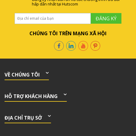
hấp dẫn nhất tại Hutscom
ĐĂNG KÝ
CHÚNG TÔI TRÊN MẠNG XÃ HỘI
VỀ CHÚNG TÔI
HỖ TRỢ KHÁCH HÀNG
ĐỊA CHỈ TRỤ SỞ