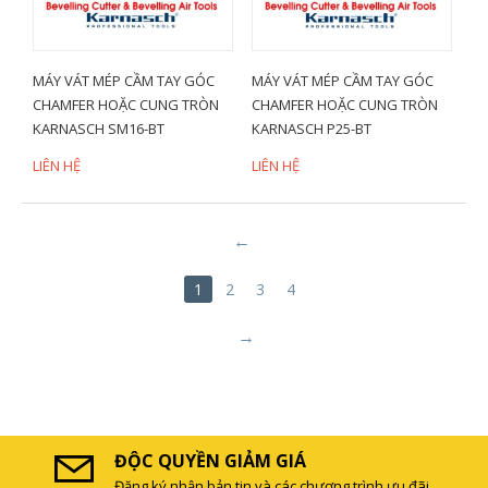
MÁY VÁT MÉP CẦM TAY GÓC
MÁY VÁT MÉP CẦM TAY GÓC
CHAMFER HOẶC CUNG TRÒN
CHAMFER HOẶC CUNG TRÒN
KARNASCH SM16-BT
KARNASCH P25-BT
LIÊN HỆ
LIÊN HỆ
1
2
3
4
ĐỘC QUYỀN GIẢM GIÁ
Đăng ký nhận bản tin và các chương trình ưu đãi