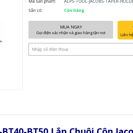
Mã sản phẩm:
ALPS-TOOL-JACOBS-TAPER-HOLD
Sẵn có:
Còn hàng
MUA NGAY
Gọi điện xác nhận và giao hàng tận nơi
Liên hệ
-BT40-BT50 Lắp Chuôi Côn Jac