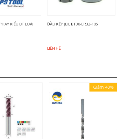
HAY KIỂU BT LOẠI
ĐẦU KẸP JEIL BT30-ER32-105
ĐẦU KẸP D
BT40-SLA0
LIÊN HỆ
LIÊN HỆ
Giảm 40%