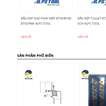
T30-BT40-
ĐẦU KẸP DAO PHAY MẶT BT30-BT40-
ĐẦU KẸP COLLET BT3
BT50 FMA ALPS TOOL
ECH ALPS TOOL
LIÊN HỆ
LIÊN HỆ
SẢN PHẨM PHỔ BIẾN
iảm 28%