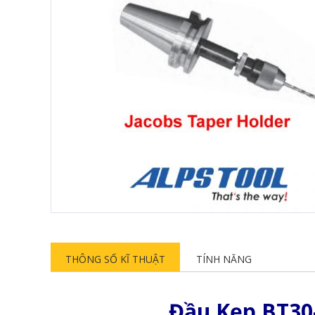
THÔNG SỐ KĨ THUẬT
TÍNH NĂNG
Đầu Kẹp BT30