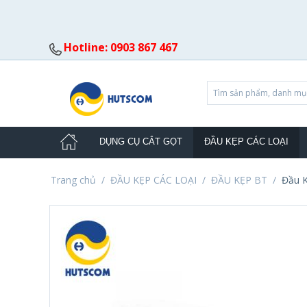
Hotline: 0903 867 467
DỤNG CỤ CẮT GỌT
ĐẦU KẸP CÁC LOẠI
Trang chủ
/
ĐẦU KẸP CÁC LOẠI
/
ĐẦU KẸP BT
/
Đầu 