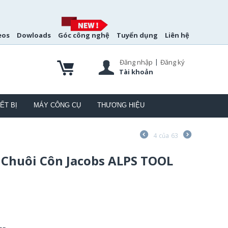
eos
Dowloads
Góc công nghệ
Tuyển dụng
Liên hệ
|
Đăng nhập
Đăng ký
Tài khoản
ẾT BỊ
MÁY CÔNG CỤ
THƯƠNG HIỆU
4
của
63
 Chuôi Côn Jacobs ALPS TOOL