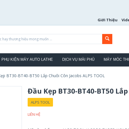
Giới Thiệu
Vid
PHỤ KIỆN MÁY AUTO LATHE
DỊCH VỤ MÀI PHỦ
MÁY MÓC THI
Kẹp BT30-BT40-BT50 Lắp Chuôi Côn Jacobs ALPS TOOL
Đầu Kẹp BT30-BT40-BT50 Lắp
ALPS TOOL
LIÊN HỆ