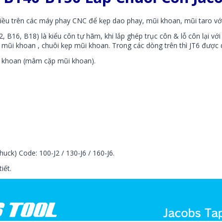
iều trên các máy phay CNC để kẹp dao phay, mũi khoan, mũi taro với
B12, B16, B18)
là kiểu côn tự hãm, khi lắp ghép trục côn & lỗ côn lại v
mũi khoan , chuôi kẹp mũi khoan. Trong các dòng trên thì JT6 được 
i khoan (mâm cặp mũi khoan).
uck) Code: 100-J2 / 130-J6 / 160-J6.
iết.