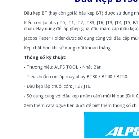
Đầu kẹp BT (hay còn gọi là bầu kẹp BT) được sử dụng nh
Kiểu côn Jacobs (
JT0, JT1, JT2, JT33, JT6, JT3, JT4, JT5, 
nhau. H
ay dùng để lắp ghép giữa đầu mâm cặp (bầu kẹp) 
Jacobs Taper Holder được sử dụng cùng với đầu cặp mũ
Kẹp chặt hơn khi sử dụng mũi khoan thẳng.
Thông số kỹ thuật:
- Thương hiệu: ALPS TOOL - Nhật Bản.
- Tiêu chuẩn côn lắp máy phay BT30 / BT40 / BT50.
- Đầu kẹp lắp chuôi côn: JT2 / JT6.
- Sử dụng cùng với đầu kẹp (mâm cặp) mũi khoan (Drill Ch
Xem thêm catalogue bên dưới để biết thêm thông số chi t