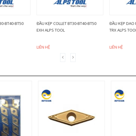
0-BT40-BT50
ĐẦU KẸP COLLET BT30-BT40-BT50
ĐẦU KẸP DAO P
EXH ALPS TOOL
TRX ALPS TOOL
LIÊN HỆ
LIÊN HỆ