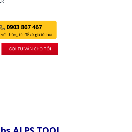
ER
0903 867 467
 với chúng tôi để có giá tốt hơn
GỌI TƯ VẤN CHO TÔI
obs ALPS TOOL