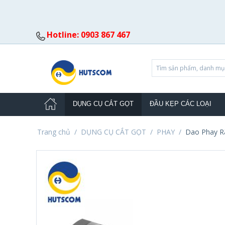
Hotline: 0903 867 467
DỤNG CỤ CẮT GỌT
ĐẦU KẸP CÁC LOẠI
Trang chủ
/
DỤNG CỤ CẮT GỌT
/
PHAY
/
Dao Phay R