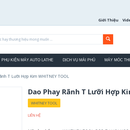
Giới Thiệu
Vid
PHỤ KIỆN MÁY AUTO LATHE
DỊCH VỤ MÀI PHỦ
MÁY MÓC THI
ãnh T Lưỡi Hợp Kim WHITNEY TOOL
Dao Phay Rãnh T Lưỡi Hợp 
WHITNEY TOOL
LIÊN HỆ