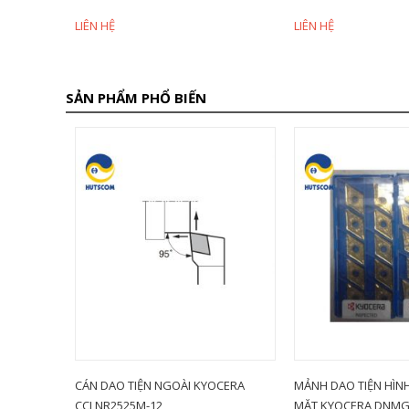
LIÊN HỆ
LIÊN HỆ
SẢN PHẨM PHỔ BIẾN
iảm 28%
PHI 5 LMT
CÁN DAO TIỆN NGOÀI KYOCERA
MẢNH DAO TIỆN HÌNH
CCLNR2525M-12
MẶT KYOCERA DNMG