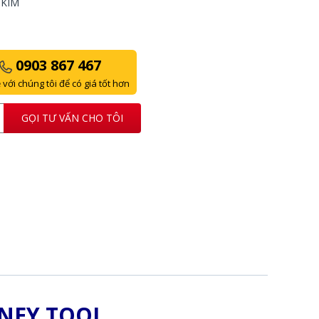
-KIM
0903 867 467
 với chúng tôi để có giá tốt hơn
GỌI TƯ VẤN CHO TÔI
TNEY TOOL