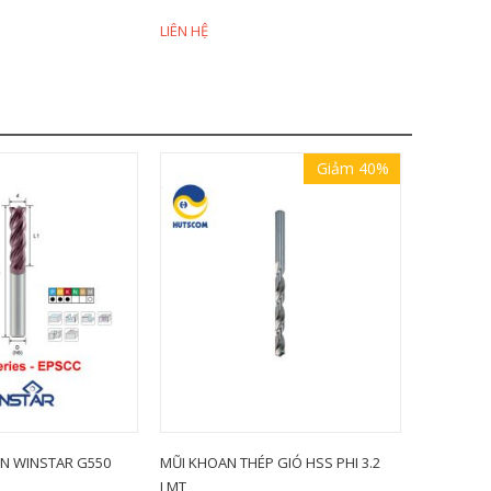
LIÊN HỆ
LIÊN HỆ
Giảm 40%
N WINSTAR G550
MŨI KHOAN THÉP GIÓ HSS PHI 3.2
CÁN DAO 
LMT
STLPR09-