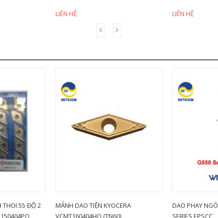
LIÊN HỆ
LIÊN HỆ
 THOI 55 ĐỘ 2
MẢNH DAO TIỆN KYOCERA
DAO PHAY NGÓ
150404PQ
VCMT160404HQ (TN60)
SERIES EPSCC