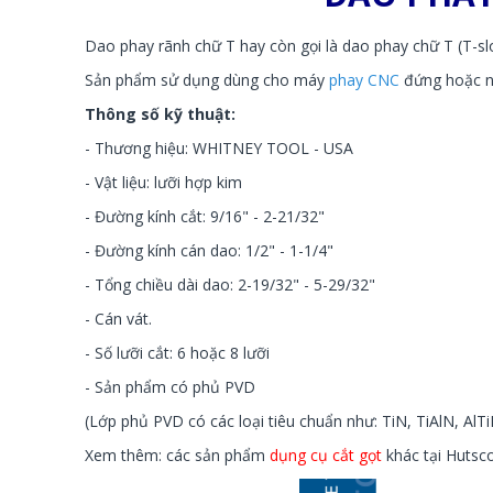
Dao phay rãnh chữ T hay còn gọi là dao phay chữ T (T-slot
Sản phẩm sử dụng dùng cho máy
phay CNC
đứng hoặc n
Thông số kỹ thuật:
- Thương hiệu: WHITNEY TOOL - USA
- Vật liệu: lưỡi hợp kim
- Đường kính cắt: 9/16" - 2-21/32"
- Đường kính cán dao: 1/2" - 1-1/4"
- Tổng chiều dài dao: 2-19/32" - 5-29/32"
- Cán vát.
- Số lưỡi cắt: 6 hoặc 8 lưỡi
- Sản phẩm có phủ PVD
(Lớp phủ PVD có các loại tiêu chuẩn như: TiN, TiAlN, Al
Xem thêm: các sản phẩm
dụng cụ cắt gọt
khác tại Hutsc