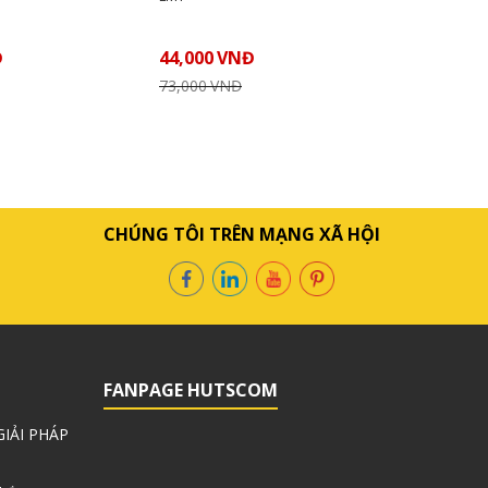
Đ
44,000
VNĐ
LIÊN HỆ
73,000
VNĐ
CHÚNG TÔI TRÊN MẠNG XÃ HỘI
FANPAGE HUTSCOM
IẢI PHÁP