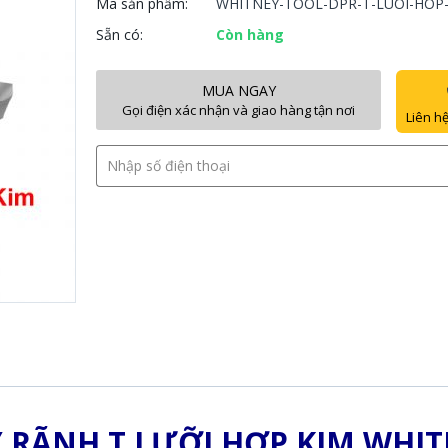
Mã sản phẩm:
WHITNEY-TOOL-DPR-T-LUOI-HOP
Sẵn có:
Còn hàng
MUA NGAY
Gọi điện xác nhận và giao hàng tận nơi
Liên hệ
 RÃNH T LƯỠI HỢP KIM WHI