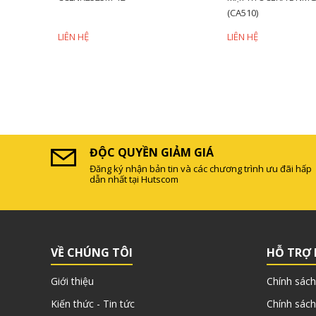
(CA510)
LIÊN HỆ
LIÊN HỆ
ĐỘC QUYỀN GIẢM GIÁ
Đăng ký nhận bản tin và các chương trình ưu đãi hấp
dẫn nhất tại Hutscom
VỀ CHÚNG TÔI
HỖ TRỢ
Giới thiệu
Chính sách
Kiến thức - Tin tức
Chính sách