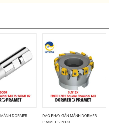
 MẢNH DORMER
DAO PHAY GẮN MẢNH DORMER
DAO PHA
PRAMET SLN12X
PRAMET S