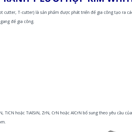
 cutter, T-cutter) là sản phẩm được phát triển để gia công tạo ra các
gang để gia công.
TiN, TiCN hoặc TiAlSiN, ZrN, CrN hoặc AlCrN bổ sung theo yêu cầu củ
om.