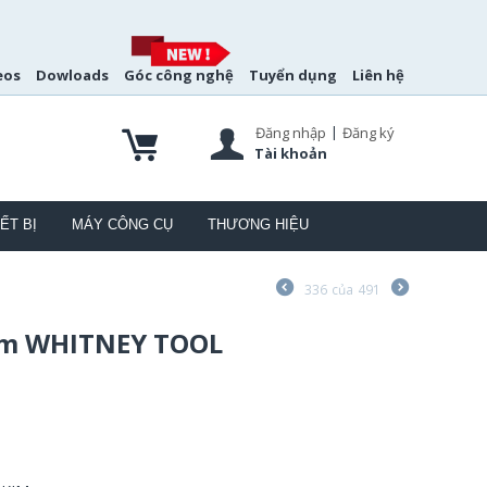
eos
Dowloads
Góc công nghệ
Tuyển dụng
Liên hệ
|
Đăng nhập
Đăng ký
Tài khoản
ẾT BỊ
MÁY CÔNG CỤ
THƯƠNG HIỆU
336
của
491
Kim WHITNEY TOOL