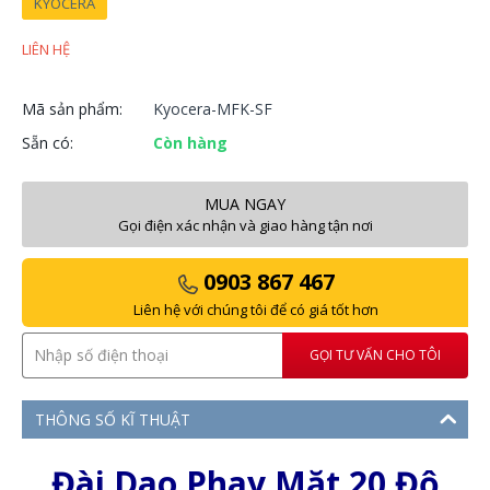
KYOCERA
LIÊN HỆ
Mã sản phẩm:
Kyocera-MFK-SF
Sẵn có:
Còn hàng
MUA NGAY
Gọi điện xác nhận và giao hàng tận nơi
0903 867 467
Liên hệ với chúng tôi để có giá tốt hơn
GỌI TƯ VẤN CHO TÔI
THÔNG SỐ KĨ THUẬT
Đài Dao Phay Mặt 20 Độ