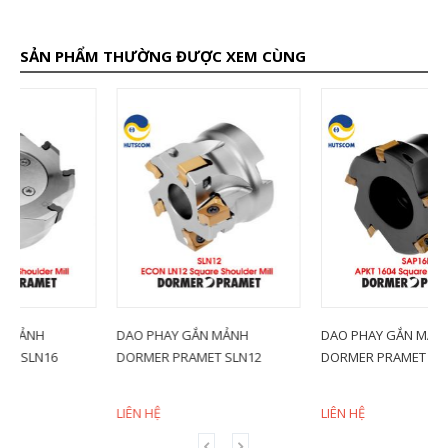
SẢN PHẨM THƯỜNG ĐƯỢC XEM CÙNG
DAO PHAY GẮN MẢNH
DAO PHAY GẮN MẢNH
D
DORMER PRAMET SLN12
DORMER PRAMET SAP16D
D
LIÊN HỆ
LIÊN HỆ
L