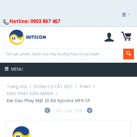
Hotline: 0903 867 467
MENU
Trang chủ
/
DỤNG CỤ CẮT GỌT
/
PHAY
/
DAO PHAY GẮN MẢNH
/
Đài Dao Phay Mặt 20 Độ Kyocera MFK-SF
121
của
139