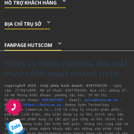
HỖ TRỢ KHÁCH HÀNG
ĐỊA CHỈ TRỤ SỞ
FANPAGE HUTSCOM
CÔNG TY TNHH THƯƠNG MẠI GIẢI
PHÁP CÔNG NGHỆ HOÀNG UYÊN
Copyright® 2018. Giấy phép kinh doanh: 0307760339
- ngày 
cấp: 27/03/2009. Mã số thuế: 0307760339. Địa chỉ: phòng G7, 
số 06 Phùng Khắc Khoan, phường Sài Gòn, TP.Hồ Chí 
Minh. Điện thoại: 
0903867467
 - Email: 
sales@hutscom.vn
 - 
Website: 
https://hutscom.vn
. Hoàng Uyên Technology 
Solutions Commerce Co., Ltd là công ty chuyên phân phối, 
mua bán linh kiện, phụ kiện dụng cụ cơ khí chính xác, bán 
lẻ các sản phẩm dụng cụ cắt gọt gia công cơ khí chính xác 
từ các thương hiệu lớn trên thế giới. Chúng tôi cung cấp và 
tư vấn giải pháp ngành khuôn mẫu 
với những sản phẩm chất 
lượng cao, High Performance giúp khách hàng cải tiến rõ rệt 