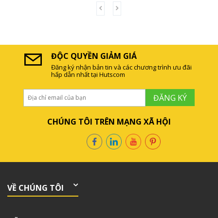
ĐỘC QUYỀN GIẢM GIÁ
Đăng ký nhận bản tin và các chương trình ưu đãi
hấp dẫn nhất tại Hutscom
ĐĂNG KÝ
CHÚNG TÔI TRÊN MẠNG XÃ HỘI
VỀ CHÚNG TÔI