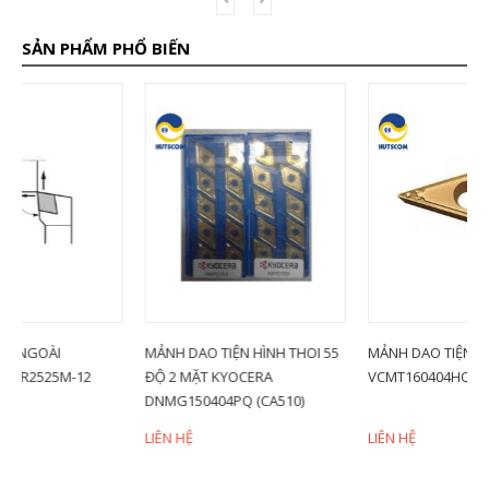
SẢN PHẨM PHỔ BIẾN
MẢNH DAO TIỆN HÌNH THOI 55
MẢNH DAO TIỆN KYOCERA
D
ĐỘ 2 MẶT KYOCERA
VCMT160404HQ (TN60)
G
DNMG150404PQ (CA510)
3
LIÊN HỆ
LIÊN HỆ