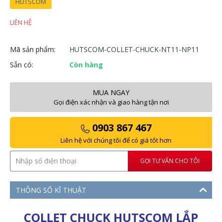
HUTSCOM
LIÊN HỆ
Mã sản phẩm:
HUTSCOM-COLLET-CHUCK-NT11-NP11
Sẵn có:
Còn hàng
MUA NGAY
Gọi điện xác nhận và giao hàng tận nơi
0903 867 467
Liên hệ với chúng tôi để có giá tốt hơn
GỌI TƯ VẤN CHO TÔI
THÔNG SỐ KĨ THUẬT
COLLET CHUCK HUTSCOM LẮP