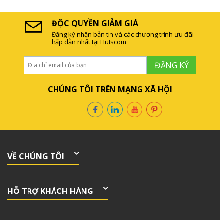
ĐỘC QUYỀN GIẢM GIÁ
Đăng ký nhận bản tin và các chương trình ưu đãi
hấp dẫn nhất tại Hutscom
ĐĂNG KÝ
CHÚNG TÔI TRÊN MẠNG XÃ HỘI
VỀ CHÚNG TÔI
HỖ TRỢ KHÁCH HÀNG