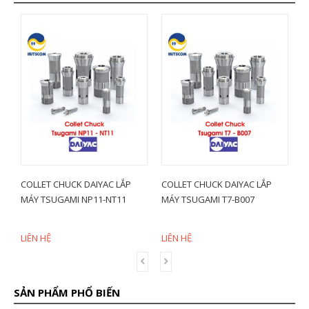
 DAIYAC LẮP
COLLET CHUCK DAIYAC LẮP
COLLET CHUCK DAIYA
NP11-NT11
MÁY TSUGAMI T7-B007
MÁY STAR SR38-SV38
ST38
LIÊN HỆ
LIÊN HỆ
SẢN PHẨM PHỔ BIẾN