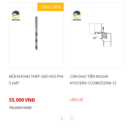
Giảm 28%
THÉP GIÓ HSS PHI
CÁN DAO TIỆN NGOÀI
MẢNH DAO TIỆN HÌ
KYOCERA CCLNR2525M-12
ĐỘ 2 MẶT KYOCER
DNMG150404PQ (C
NĐ
LIÊN HỆ
LIÊN HỆ
Đ